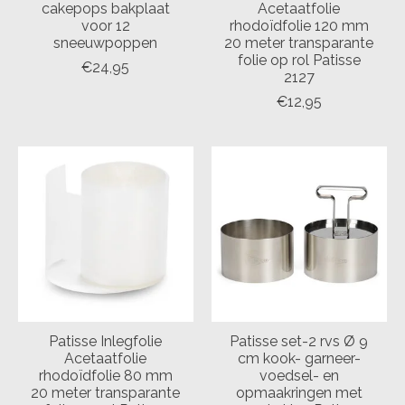
cakepops bakplaat
Acetaatfolie
voor 12
rhodoïdfolie 120 mm
sneeuwpoppen
20 meter transparante
folie op rol Patisse
€24,95
2127
€12,95
Patisse Inlegfolie
Patisse set-2 rvs Ø 9
Acetaatfolie
cm kook- garneer-
rhodoïdfolie 80 mm
voedsel- en
20 meter transparante
opmaakringen met