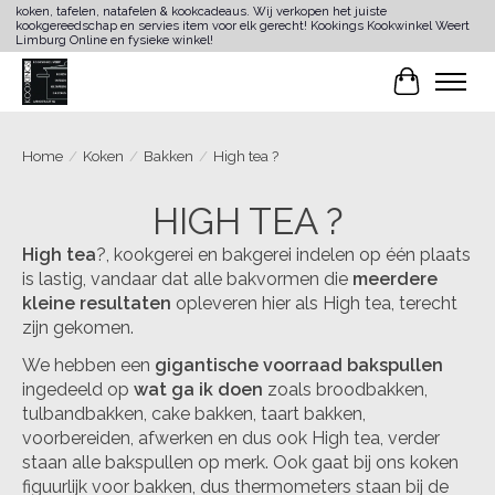
koken, tafelen, natafelen & kookcadeaus. Wij verkopen het juiste
kookgereedschap en servies item voor elk gerecht! Kookings Kookwinkel Weert
Limburg Online en fysieke winkel!
Winkelwa
Home
/
Koken
/
Bakken
/
High tea ?
HIGH TEA ?
High tea
?, kookgerei en bakgerei indelen op één plaats
is lastig, vandaar dat alle bakvormen die
meerdere
kleine resultaten
opleveren hier als High tea, terecht
zijn gekomen.
We hebben een
gigantische voorraad bakspullen
ingedeeld op
wat ga ik doen
zoals broodbakken,
tulbandbakken, cake bakken, taart bakken,
voorbereiden, afwerken en dus ook High tea, verder
staan alle bakspullen op merk. Ook gaat bij ons koken
figuurlijk voor bakken, dus thermometers staan bij de