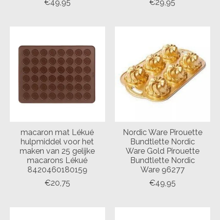
€49,95
€29,95
macaron mat Lékué
Nordic Ware Pirouette
hulpmiddel voor het
Bundtlette Nordic
maken van 25 gelijke
Ware Gold Pirouette
macarons Lékué
Bundtlette Nordic
8420460180159
Ware 96277
€20,75
€49,95