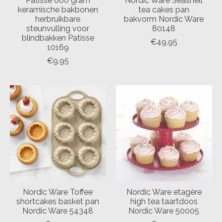
Patisse 600 gram
Nordic Ware Seashell
keramische bakbonen
tea cakes pan
herbruikbare
bakvorm Nordic Ware
steunvulling voor
80148
blindbakken Patisse
€49,95
10169
€9,95
Nordic Ware Toffee
Nordic Ware etagère
shortcakes basket pan
high tea taartdoos
Nordic Ware 54348
Nordic Ware 50005