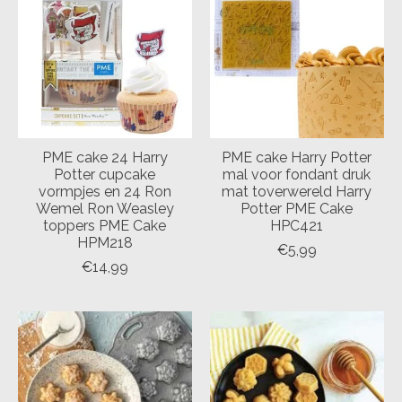
PME cake 24 Harry
PME cake Harry Potter
Potter cupcake
mal voor fondant druk
vormpjes en 24 Ron
mat toverwereld Harry
Wemel Ron Weasley
Potter PME Cake
toppers PME Cake
HPC421
HPM218
€5,99
€14,99