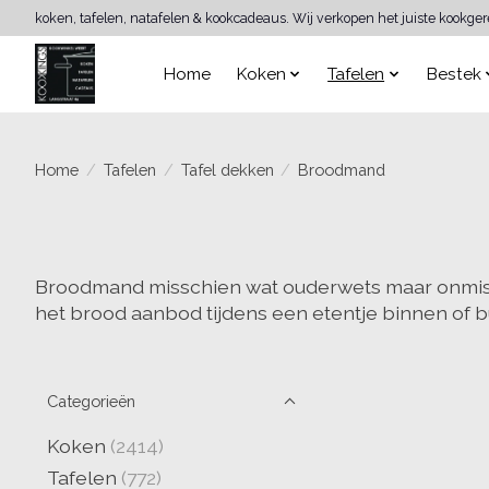
koken, tafelen, natafelen & kookcadeaus. Wij verkopen het juiste kookge
Home
Koken
Tafelen
Bestek
Home
/
Tafelen
/
Tafel dekken
/
Broodmand
Broodmand misschien wat ouderwets maar onmisba
het brood aanbod tijdens een etentje binnen of b
Categorieën
Koken
(2414)
Tafelen
(772)