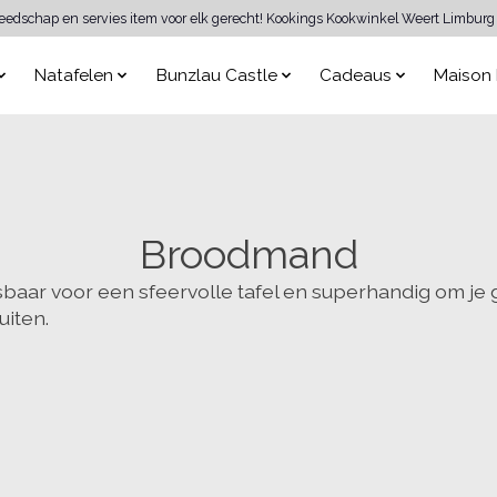
reedschap en servies item voor elk gerecht! Kookings Kookwinkel Weert Limburg 
Natafelen
Bunzlau Castle
Cadeaus
Maison 
Broodmand
ar voor een sfeervolle tafel en superhandig om je g
uiten.