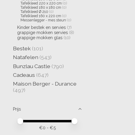
Tafelkleed 220 x 220 cm
(0)
Tafelkleed 180 x 180 cm
(0)
Tafelkleed Ø 210
(0)
Tafelkleed 160 x 220 cm
(0)
Messenlegger - mes steun
(0)
Kinder bestek en servies
(7)
grappige mokken servies
(8)
grappige mokken glas
(10)
Bestek
(101)
Natafelen
(543)
Bunzlau Castle
(790)
Cadeaus
(647)
Maison Berger - Durance
(497)
Prijs
Minimale prijswaarde
Price maximum value
€
0
- €
5