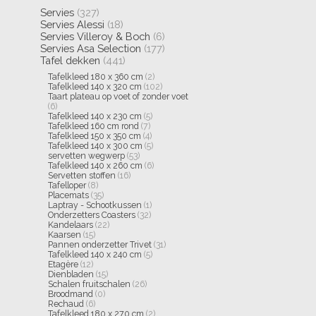
Servies
(327)
Servies Alessi
(18)
Servies Villeroy & Boch
(6)
Servies Asa Selection
(177)
Tafel dekken
(441)
Tafelkleed 180 x 360 cm
(2)
Tafelkleed 140 x 320 cm
(102)
Taart plateau op voet of zonder voet
(6)
Tafelkleed 140 x 230 cm
(5)
Tafelkleed 160 cm rond
(7)
Tafelkleed 150 x 350 cm
(4)
Tafelkleed 140 x 300 cm
(5)
servetten wegwerp
(53)
Tafelkleed 140 x 260 cm
(6)
Servetten stoffen
(16)
Tafelloper
(8)
Placemats
(35)
Laptray - Schootkussen
(1)
Onderzetters Coasters
(32)
Kandelaars
(22)
Kaarsen
(15)
Pannen onderzetter Trivet
(31)
Tafelkleed 140 x 240 cm
(5)
Etagère
(12)
Dienbladen
(15)
Schalen fruitschalen
(26)
Broodmand
(0)
Rechaud
(6)
Tafelkleed 180 x 270 cm
(2)