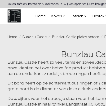
koken, tafelen, natafelen & kookcadeaus. Wij verkopen het juiste kookge
Home
Koken
Tafelen
Bestek
Home
/
Bunzlau Castle
/
Bunzlau Castle plates borden
/
P
Bunzlau Ca
Bunzlau Castle heeft zo veel items en zoveel deco
onze klanten het over hetzelfde product hebben 
aan de onderkant 2 redelijk brede ringen heeft lop
Dit bord heeft op de achterkant dus ringen of 2 ci
grote bord is de diameter van deze cirkels anders.
De 4 cijfers voor het streepje staan voor het item
Bunzlau Castle in haar winkel Langstraat 46, 600