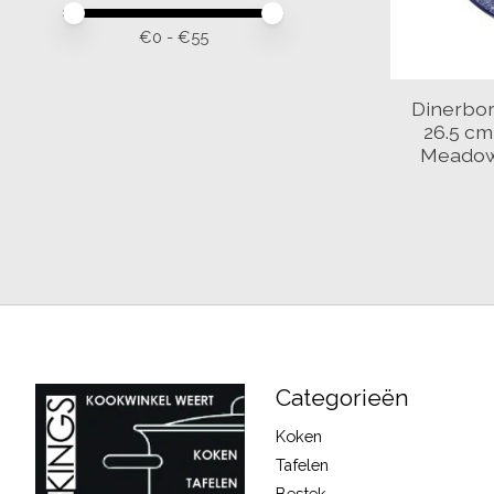
Minimale prijswaarde
Price maximum value
€
0
- €
55
Dinerbor
26.5 c
Meadow 
Categorieën
Koken
Tafelen
Bestek