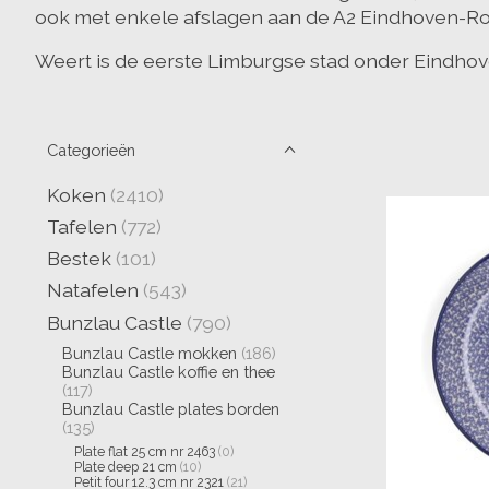
ook met enkele afslagen aan de A2 Eindhoven-Ro
Weert is de eerste Limburgse stad onder Eindhov
Categorieën
Koken
(2410)
Tafelen
(772)
Bestek
(101)
Natafelen
(543)
Bunzlau Castle
(790)
Bunzlau Castle mokken
(186)
Bunzlau Castle koffie en thee
(117)
Bunzlau Castle plates borden
(135)
Plate flat 25 cm nr 2463
(0)
Plate deep 21 cm
(10)
Petit four 12.3 cm nr 2321
(21)