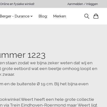
Online en fysieke winkel!
Aanmelden / Inloggen
Berger - Durance
Blog:
Merken
nummer 1223
ben staan zodat we bijna zeker weten dat wij en
et grote eetbord wat een beetje omhoog loopt en
k zwaar.
m en de buitenste Ø 19 cm. Bij het bijna even
 Kookwinkel Weert heeft een hele grote collectie
ken via Trein Eindhoven-Roermond maar Weert ligt