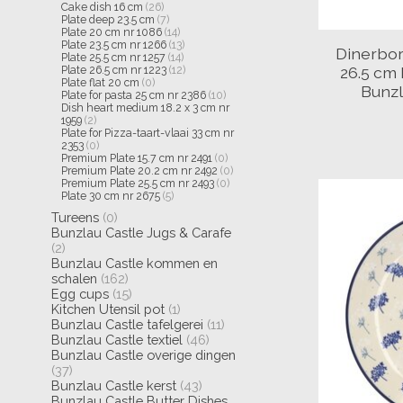
Cake dish 16 cm
(26)
Plate deep 23.5 cm
(7)
Plate 20 cm nr 1086
(14)
Plate 23.5 cm nr 1266
(13)
Dinerbor
Plate 25.5 cm nr 1257
(14)
26.5 cm
Plate 26.5 cm nr 1223
(12)
Plate flat 20 cm
(0)
Bunzl
Plate for pasta 25 cm nr 2386
(10)
Dish heart medium 18.2 x 3 cm nr
1959
(2)
Plate for Pizza-taart-vlaai 33 cm nr
2353
(0)
Premium Plate 15.7 cm nr 2491
(0)
Premium Plate 20.2 cm nr 2492
(0)
Premium Plate 25.5 cm nr 2493
(0)
Plate 30 cm nr 2675
(5)
Tureens
(0)
Bunzlau Castle Jugs & Carafe
(2)
Bunzlau Castle kommen en
schalen
(162)
Egg cups
(15)
Kitchen Utensil pot
(1)
Bunzlau Castle tafelgerei
(11)
Bunzlau Castle textiel
(46)
Bunzlau Castle overige dingen
(37)
Bunzlau Castle kerst
(43)
Bunzlau Castle Butter Dishes