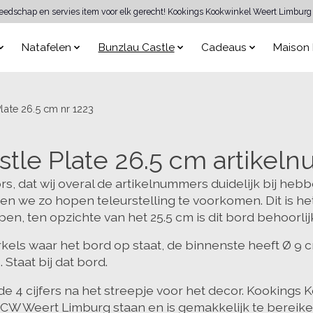
reedschap en servies item voor elk gerecht! Kookings Kookwinkel Weert Limburg 
Natafelen
Bunzlau Castle
Cadeaus
Maison 
late 26.5 cm nr 1223
stle Plate 26.5 cm artikel
rs, dat wij overal de artikelnummers duidelijk bij heb
en we zo hopen teleurstelling te voorkomen. Dit is h
en, ten opzichte van het 25.5 cm is dit bord behoorlij
rkels waar het bord op staat, de binnenste heeft Ø 9 c
 Staat bij dat bord.
 de 4 cijfers na het streepje voor het decor. Kookings
1 CW Weert Limburg staan en is gemakkelijk te berei