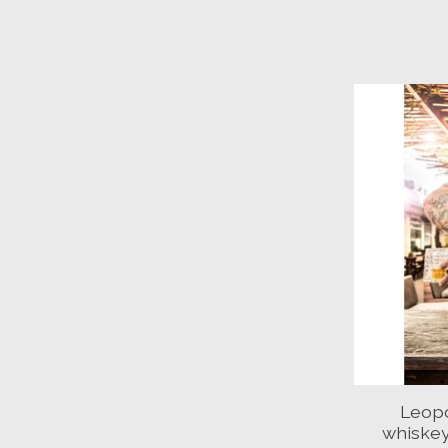
Leopo
whiskey