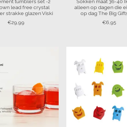
lement tumblers set -2
Sokken maat 36-40 Ik
wn lead free crystal
alleen op dagen die e
er strakke glazen Viski
op dag The Big Gift
€29,99
€6,95