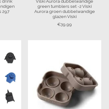
 drink
Viski Aurora dubbelwandige
indigen
green tumblers set -2 Viski
s 297
Aurora groen dubbelwandige
glazen Viski
€39,99