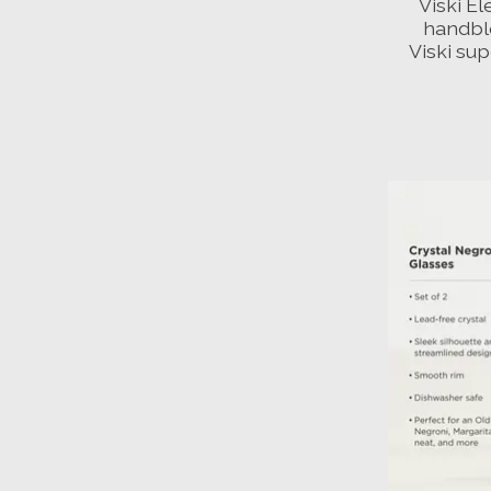
Viski E
handblo
Viski sup