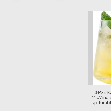
set-4 k
MioVino 
4x tumbl