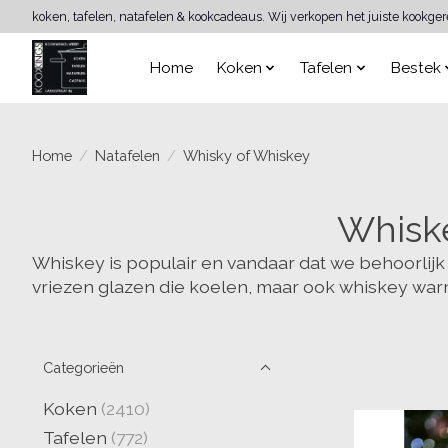
koken, tafelen, natafelen & kookcadeaus. Wij verkopen het juiste kookge
Home
Koken
Tafelen
Bestek
Home
/
Natafelen
/
Whisky of Whiskey
Whiske
Whiskey is populair en vandaar dat we behoorlijk 
vriezen glazen die koelen, maar ook whiskey warm
Categorieën
Koken
(2410)
Tafelen
(772)