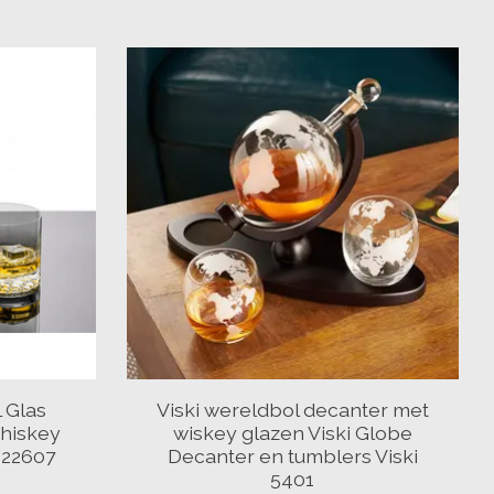
 Glas
Viski wereldbol decanter met
Whiskey
wiskey glazen Viski Globe
122607
Decanter en tumblers Viski
5401