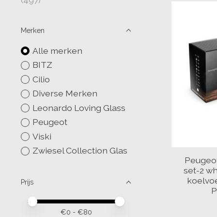
Merken
Alle merken
BITZ
Cilio
Diverse Merken
Leonardo Loving Glass
Peugeot
Viski
Zwiesel Collection Glas
Peugeo
set-2 w
koelvo
Prijs
P
Minimale prijswaarde
Price maximum value
€
0
- €
80