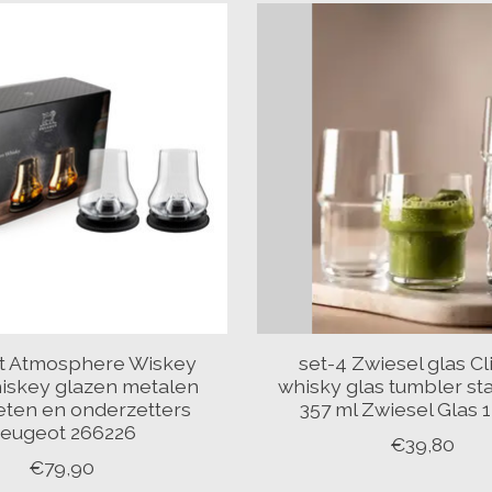
t Atmosphere Wiskey
set-4 Zwiesel glas Cl
hiskey glazen metalen
whisky glas tumbler st
eten en onderzetters
357 ml Zwiesel Glas 
eugeot 266226
€39,80
€79,90