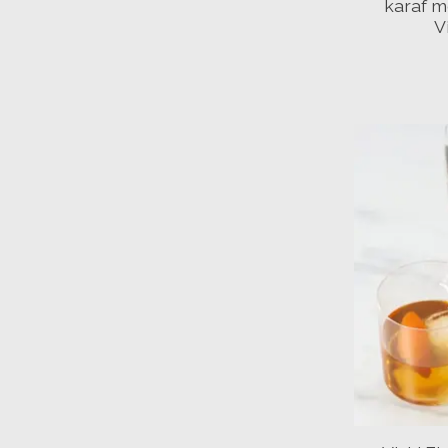
karaf m
V