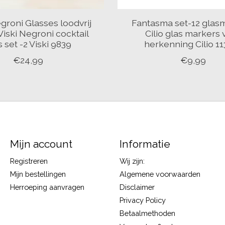
groni Glasses loodvrij
Fantasma set-12 glas
Viski Negroni cocktail
Cilio glas markers 
s set -2 Viski 9839
herkenning Cilio 1
€24,99
€9,99
Mijn account
Informatie
Registreren
Wij zijn:
Mijn bestellingen
Algemene voorwaarden
Herroeping aanvragen
Disclaimer
Privacy Policy
Betaalmethoden