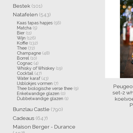
Bestek
(101)
Natafelen
(543)
Kaas tapas hapjes
(56)
Matcha
(5)
Bier
(11)
Wijn
(126)
Koffie
(132)
Thee
(72)
Champagne
(48)
Borrel
(10)
Cognac
(4)
Whisky of Whiskey
(19)
Cocktail
(47)
Water karaf
(43)
IJsblokjes vormen
(7)
Peugeo
Thee biologische verse thee
(9)
set-2 w
Enkelwandige glazen
(0)
koelvo
Dubbelwandige glazen
(1)
P
Bunzlau Castle
(790)
Cadeaus
(647)
Maison Berger - Durance
(497)