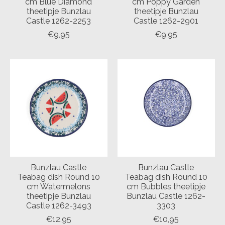
cm Blue Diamond
cm Poppy Garden
theetipje Bunzlau
theetipje Bunzlau
Castle 1262-2253
Castle 1262-2901
€9,95
€9,95
Bunzlau Castle
Bunzlau Castle
Teabag dish Round 10
Teabag dish Round 10
cm Watermelons
cm Bubbles theetipje
theetipje Bunzlau
Bunzlau Castle 1262-
Castle 1262-3493
3303
€12,95
€10,95