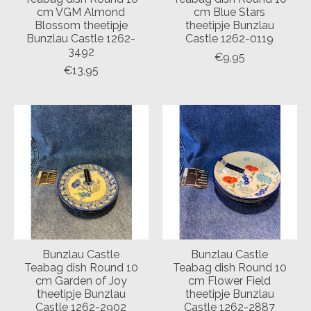
cm VGM Almond
cm Blue Stars
Blossom theetipje
theetipje Bunzlau
Bunzlau Castle 1262-
Castle 1262-0119
3492
€9,95
€13,95
Bunzlau Castle
Bunzlau Castle
Teabag dish Round 10
Teabag dish Round 10
cm Garden of Joy
cm Flower Field
theetipje Bunzlau
theetipje Bunzlau
Castle 1262-2902
Castle 1262-2887