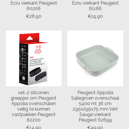
Ecru vierkant Peugeot
Ecru vierkant Peugeot
60206
61166
€28,90
€19,90
set-2 siliconen
Peugeot Appolia
greepjes om Peugeot
Saliegroen ovenschaal
Appolia ovenschalen
5400 ml 36 cm
veilig te kunnen
295x295x75 mm Vert
vastpakken Peugeot
Sauge vierkant
62200
Peugeot 62699
€14,90
€49,90