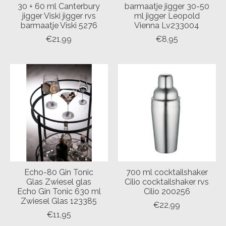
30 + 60 ml Canterbury
barmaatje jigger 30-50
jigger Viski jigger rvs
ml jigger Leopold
barmaatje Viski 5276
Vienna Lv233004
€21,99
€8,95
Echo-80 Gin Tonic
700 ml cocktailshaker
Glas Zwiesel glas
Cilio cocktailshaker rvs
Echo Gin Tonic 630 ml
Cilio 200256
Zwiesel Glas 123385
€22,99
€11,95