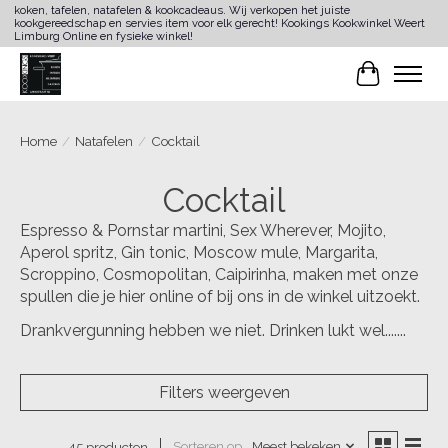
koken, tafelen, natafelen & kookcadeaus. Wij verkopen het juiste
kookgereedschap en servies item voor elk gerecht! Kookings Kookwinkel Weert
Limburg Online en fysieke winkel!
Winkelwa
Home
/
Natafelen
/
Cocktail
Cocktail
Espresso & Pornstar martini, Sex Wherever, Mojito,
Aperol spritz, Gin tonic, Moscow mule, Margarita,
Scroppino, Cosmopolitan, Caipirinha, maken met onze
spullen die je hier online of bij ons in de winkel uitzoekt.
Drankvergunning hebben we niet. Drinken lukt wel.......
Filters weergeven
Sorteren op
Meest bekeken
45 producten