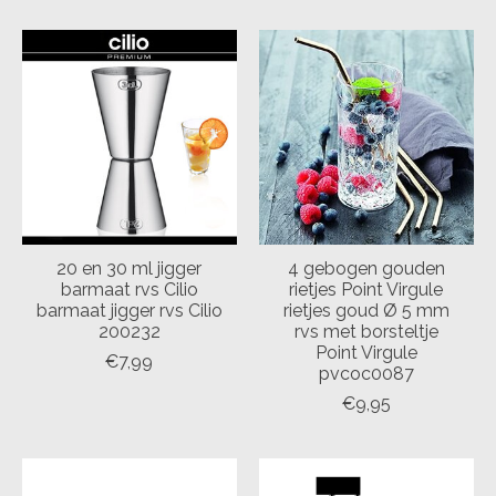
20 en 30 ml jigger
4 gebogen gouden
barmaat rvs Cilio
rietjes Point Virgule
barmaat jigger rvs Cilio
rietjes goud Ø 5 mm
200232
rvs met borsteltje
Point Virgule
€7,99
pvcoc0087
€9,95