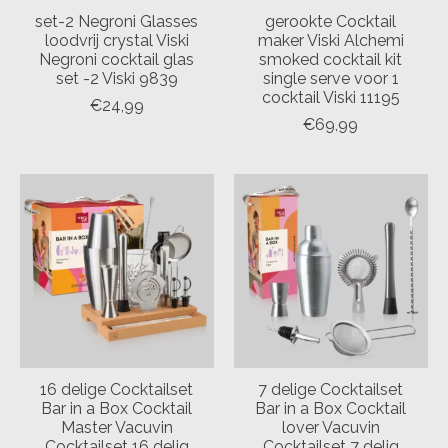
set-2 Negroni Glasses
gerookte Cocktail
loodvrij crystal Viski
maker Viski Alchemi
Negroni cocktail glas
smoked cocktail kit
set -2 Viski 9839
single serve voor 1
cocktail Viski 11195
€24,99
€69,99
16 delige Cocktailset
7 delige Cocktailset
Bar in a Box Cocktail
Bar in a Box Cocktail
Master Vacuvin
lover Vacuvin
Cocktailset 16 delig
Cocktailset 7 delig