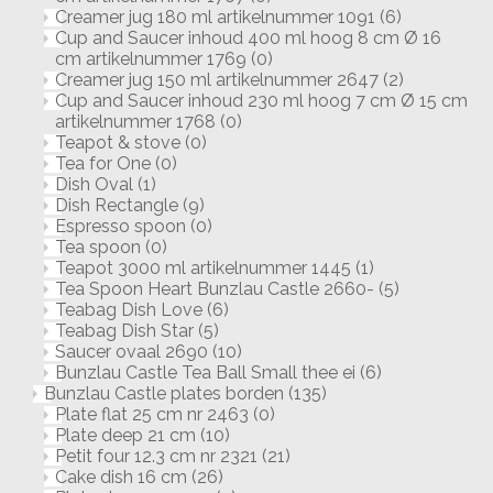
Creamer jug 180 ml artikelnummer 1091
(6)
Cup and Saucer inhoud 400 ml hoog 8 cm Ø 16
cm artikelnummer 1769
(0)
Creamer jug 150 ml artikelnummer 2647
(2)
Cup and Saucer inhoud 230 ml hoog 7 cm Ø 15 cm
artikelnummer 1768
(0)
Teapot & stove
(0)
Tea for One
(0)
Dish Oval
(1)
Dish Rectangle
(9)
Espresso spoon
(0)
Tea spoon
(0)
Teapot 3000 ml artikelnummer 1445
(1)
Tea Spoon Heart Bunzlau Castle 2660-
(5)
Teabag Dish Love
(6)
Teabag Dish Star
(5)
Saucer ovaal 2690
(10)
Bunzlau Castle Tea Ball Small thee ei
(6)
Bunzlau Castle plates borden
(135)
Plate flat 25 cm nr 2463
(0)
Plate deep 21 cm
(10)
Petit four 12.3 cm nr 2321
(21)
Cake dish 16 cm
(26)