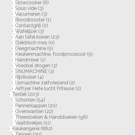
Slowcooker
(6)
Sous vide
(3)
Vacumeren
(3)
Broodrooster
(1)
Contactgrill
(2)
Wafelijzer
(3)
Aan tafel koken
(23)
Elektrisch mes
(0)
Deegmachine
(5)
Keukenmachine, foodprocessor
(5)
Handmixer
(1)
Voedsel drogen
(3)
SNIJMACHINE
(3)
Rijstkoker
(4)
IJsmachine zelfvriesend
(2)
Airfryer Hete lucht Friteuse
(2)
Textiel
(203)
Schorten
(54)
Pannenlappen
(20)
Ovenwanten
(22)
Theedoeken & Handdoeken
(96)
Vaatdoekjes
(11)
Keukengerei
(882)
Tangen
(30)