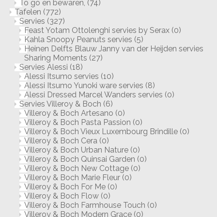
To go en bewaren,
(74)
Tafelen
(772)
Servies
(327)
Feast Yotam Ottolenghi servies by Serax
(0)
Kahla Snoopy Peanuts servies
(5)
Heinen Delfts Blauw Janny van der Heijden servies
Sharing Moments
(27)
Servies Alessi
(18)
Alessi Itsumo servies
(10)
Alessi Itsumo Yunoki ware servies
(8)
Alessi Dressed Marcel Wanders servies
(0)
Servies Villeroy & Boch
(6)
Villeroy & Boch Artesano
(0)
Villeroy & Boch Pasta Passion
(0)
Villeroy & Boch Vieux Luxembourg Brindille
(0)
Villeroy & Boch Cera
(0)
Villeroy & Boch Urban Nature
(0)
Villeroy & Boch Quinsai Garden
(0)
Villeroy & Boch New Cottage
(0)
Villeroy & Boch Marie Fleur
(0)
Villeroy & Boch For Me
(0)
Villeroy & Boch Flow
(0)
Villeroy & Boch Farmhouse Touch
(0)
Villeroy & Boch Modern Grace
(0)