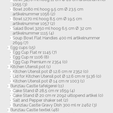
1055
(3)
Bowl 2080 ml hoog 9.5 cm Ø 23.5 cm
artikelnummer 1056
(2)
Bowl 1270 ml hoog 8.5 cm Ø 19.5 cm
artikelnummer 1057
(2)
Salad Bowl 3250 ml hoog 6.5 cm Ø 32 cm
artikelnummer 1115
(4)
Soup Bowl Flat Handles 400 ml artikelnummer
2699
(7)
Egg cups
(15)
Egg Cup Flat nr 1145
(7)
Egg Cup nr 1106
(8)
Egg Cup Premium nr 2354
(0)
Kitchen Utensil pot
(1)
Kitchen Utensil pot Ø 12.6 cm nr 2352
(0)
Lid for Kitchen Utensil pot Ø 12.6 cm nr 5136
(0)
Kitchen Utensil pot Ø 14 cm nr 1003
(1)
Bunzlau Castle tafelgerei
(11)
Cake Stand Ø 28.5 cm nr 1659
(4)
Cake Stand Ø 20 cm nr 2092 uitlopend artikel
(0)
Salt and Pepper shaker set
(2)
Bunzlau Castle Gravy Dish 300 ml nr 2462
(3)
Bunzlau Castle textiel
(48)