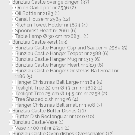
Bunzlau Castle overige dingen
(37)
Onion Garlic pot nr 2536
(2)
Oil Bottle nr 2183
(1)
Canal House nr 2585
(12)
Kitchen Towel Holder nr 1834
(4)
Spoonrest Heart nr 2661
(6)
Table Lamp Ø 30 cm nr2683L
(1)
Bunzlau Castle kerst
(43)
Bunzlau Castle Hanger Cup and Saucer nr 2589
(5)
Bunzlau Castle Hanger Teapot nr 2588
(6)
Bunzlau Castle Hanger Mug nr 1313
(6)
Bunzlau Castle Hanger Heart nr 1319
(6)
Bunzlau Castle Hanger Christmas Ball Small nr
1186
(5)
Hanger Christmas Ball Large nr 1184
(5)
Tealight Tree 22 cm Ø 13 cm nr 1602
(1)
Tealight Tree 25 cm Ø 14.5 cm nr 2258
(2)
Tree Shaped dish nr 1926
(4)
Hanger Christmas Bell small nr 1308
(3)
Bunzlau Castle Butter Dishes
(10)
Butter Dish Rectangular nr 1010
(10)
Bunzlau Castle Vase
(1)
Vase 4400 ml nr 2514
(1)
Bunzlau Castle Oven dishes Ovenschalen
(12)