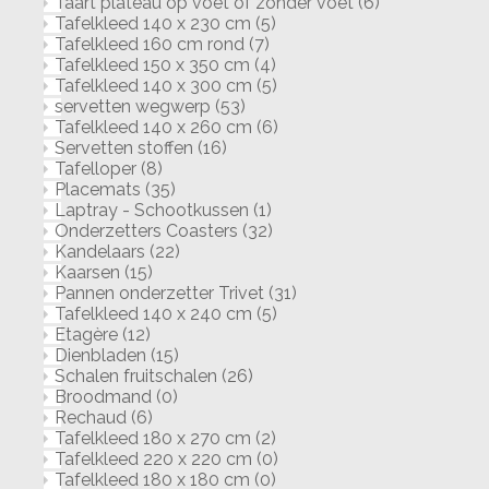
Taart plateau op voet of zonder voet
(6)
Tafelkleed 140 x 230 cm
(5)
Tafelkleed 160 cm rond
(7)
Tafelkleed 150 x 350 cm
(4)
Tafelkleed 140 x 300 cm
(5)
servetten wegwerp
(53)
Tafelkleed 140 x 260 cm
(6)
Servetten stoffen
(16)
Tafelloper
(8)
Placemats
(35)
Laptray - Schootkussen
(1)
Onderzetters Coasters
(32)
Kandelaars
(22)
Kaarsen
(15)
Pannen onderzetter Trivet
(31)
Tafelkleed 140 x 240 cm
(5)
Etagère
(12)
Dienbladen
(15)
Schalen fruitschalen
(26)
Broodmand
(0)
Rechaud
(6)
Tafelkleed 180 x 270 cm
(2)
Tafelkleed 220 x 220 cm
(0)
Tafelkleed 180 x 180 cm
(0)