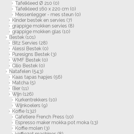
Tafelkleed Ø 210
(0)
Tafelkleed 160 x 220 cm
(0)
Messenlegger - mes steun
(0)
Kinder bestek en servies
(7)
grappige mokken servies
(8)
grappige mokken glas
(10)
Bestek
(101)
Bitz Servies
(28)
Alessi Bestek
(0)
Puresigns Bestek
(3)
WMF Bestek
(0)
Cilio Bestek
(0)
Natafelen
(543)
Kaas tapas hapjes
(56)
Matcha
(5)
Bier
(11)
Wijn
(126)
Kurkentrekkers
(10)
Wijnkoelers
(9)
Koffie
(132)
Cafetiere French Press
(10)
Espresso maker mokka pot moka
(13)
Koffie molen
(3)
koffiezet machines
(8)