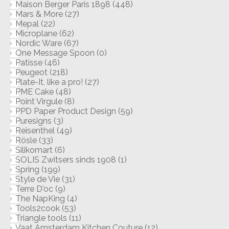
Maison Berger Paris 1898
(448)
Mars & More
(27)
Mepal
(22)
Microplane
(62)
Nordic Ware
(67)
One Message Spoon
(0)
Patisse
(46)
Peugeot
(218)
Plate-It, like a pro!
(27)
PME Cake
(48)
Point Virgule
(8)
PPD Paper Product Design
(59)
Puresigns
(3)
Reisenthel
(49)
Rösle
(33)
Silikomart
(6)
SOLIS Zwitsers sinds 1908
(1)
Spring
(199)
Style de Vie
(31)
Terre D'oc
(9)
The NapKing
(4)
Tools2cook
(53)
Triangle tools
(11)
Vaat Amsterdam Kitchen Couture
(12)