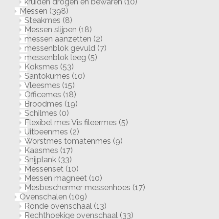
kruiden drogen en bewaren
(10)
Messen
(398)
Steakmes
(8)
Messen slijpen
(18)
messen aanzetten
(2)
messenblok gevuld
(7)
messenblok leeg
(5)
Koksmes
(53)
Santokumes
(10)
Vleesmes
(15)
Officemes
(18)
Broodmes
(19)
Schilmes
(0)
Flexibel mes Vis fileermes
(5)
Uitbeenmes
(2)
Worstmes tomatenmes
(9)
Kaasmes
(17)
Snijplank
(33)
Messenset
(10)
Messen magneet
(10)
Mesbeschermer messenhoes
(17)
Ovenschalen
(109)
Ronde ovenschaal
(13)
Rechthoekige ovenschaal
(33)