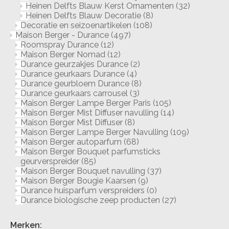
Heinen Delfts Blauw Kerst Ornamenten
(32)
Heinen Delfts Blauw Decoratie
(8)
Decoratie en seizoenartikelen
(108)
Maison Berger - Durance
(497)
Roomspray Durance
(12)
Maison Berger Nomad
(12)
Durance geurzakjes Durance
(2)
Durance geurkaars Durance
(4)
Durance geurbloem Durance
(8)
Durance geurkaars carrousel
(3)
Maison Berger Lampe Berger Paris
(105)
Maison Berger Mist Diffuser navulling
(14)
Maison Berger Mist Diffuser
(8)
Maison Berger Lampe Berger Navulling
(109)
Maison Berger autoparfum
(68)
Maison Berger Bouquet parfumsticks
geurverspreider
(85)
Maison Berger Bouquet navulling
(37)
Maison Berger Bougie Kaarsen
(9)
Durance huisparfum verspreiders
(0)
Durance biologische zeep producten
(27)
Merken: