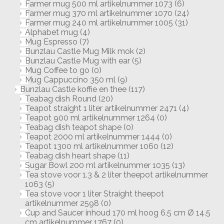
Farmer mug 500 ml artikelnummer 1073
(6)
Farmer mug 370 ml artikelnummer 1070
(24)
Farmer mug 240 ml artikelnummer 1005
(31)
Alphabet mug
(4)
Mug Espresso
(7)
Bunzlau Castle Mug Milk mok
(2)
Bunzlau Castle Mug with ear
(5)
Mug Coffee to go
(0)
Mug Cappuccino 350 ml
(9)
Bunzlau Castle koffie en thee
(117)
Teabag dish Round
(20)
Teapot straight 1 liter artikelnummer 2471
(4)
Teapot 900 ml artikelnummer 1264
(0)
Teabag dish teapot shape
(0)
Teapot 2000 ml artikelnummer 1444
(0)
Teapot 1300 ml artikelnummer 1060
(12)
Teabag dish heart shape
(11)
Sugar Bowl 200 ml artikelnummer 1035
(13)
Tea stove voor 1.3 & 2 liter theepot artikelnummer
1063
(5)
Tea stove voor 1 liter Straight theepot
artikelnummer 2598
(0)
Cup and Saucer inhoud 170 ml hoog 6.5 cm Ø 14.5
cm artikelnummer 1767
(0)