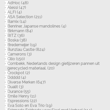
AdHoc
(48)
Alessi
(47)
ALFI
(4)
ASA Selection
(211)
Bamix
(14)
Benriner, Japanse mandolines
(4)
Birkmann
(84)
BITZ
(36)
Boska
(38)
Bredemeijer
(19)
Bunzlau Castle
(824)
Camerons
(3)
Cilio
(150)
Combekk, Nederlands design gietijzeren pannen uit
gerecycled materiaal.
(20)
Crockpot
(2)
Ddddd
(4)
Diverse Merken
(647)
Dualit
(3)
Durance
(55)
Emile Henry
(11)
Espressions
(22)
Eva Solo en Eva Trio
(19)