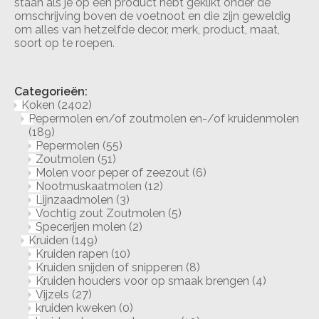
staan als je op een product hebt geklikt onder de
omschrijving boven de voetnoot en die zijn geweldig
om alles van hetzelfde decor, merk, product, maat,
soort op te roepen.
Categorieën:
Koken
(2402)
Pepermolen en/of zoutmolen en-/of kruidenmolen
(189)
Pepermolen
(55)
Zoutmolen
(51)
Molen voor peper of zeezout
(6)
Nootmuskaatmolen
(12)
Lijnzaadmolen
(3)
Vochtig zout Zoutmolen
(5)
Specerijen molen
(2)
Kruiden
(149)
Kruiden rapen
(10)
Kruiden snijden of snipperen
(8)
Kruiden houders voor op smaak brengen
(4)
Vijzels
(27)
kruiden kweken
(0)