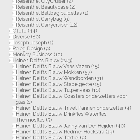
Reisenthel CityCruiser
(2)
Reisenthel Beautycase
(2)
Reisenthel Beltbag buideltas
(1)
Reisenthel Carrybag
(9)
Reisenthel Carrycruiser
(12)
Ototo
(44)
Diverse
(80)
Joseph Joseph
(1)
Peleg Design
(9)
Monkey Business
(10)
Heinen Delfts Blauw
(243)
Heinen Delfts Blauw Vaas Vazen
(15)
Heinen Delfts Blauw Mokken
(57)
Heinen Delfts Blauw Wandborden
(31)
Heinen Delfts Blauw Stapelgekte
(15)
Heinen Delfts Blauw Tulpenvaas
(10)
Heinen Delfts Blauw Coasters onderzetters voor
glas
(1)
Heinen Delfts Blauw Trivet Pannen onderzetter
(4)
Heinen Delfts Blauw Drinkfles Waterfles
Thermosfles
(5)
Heinen Delfts Blauw Janny van Der Heijden
(40)
Heinen Delfts Blauw Redmer Hoekstra
(19)
Heinen Delfts Blauw Textiel
(9)