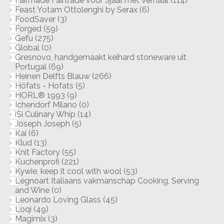
Fairmade Fairtrade voor Sjaal met Verhaal
(114)
Feast Yotam Ottolenghi by Serax
(6)
FoodSaver
(3)
Forged
(59)
Gefu
(275)
Global
(0)
Gresnovo, handgemaakt keihard stoneware uit
Portugal
(69)
Heinen Delfts Blauw
(266)
Höfats - Hofats
(5)
HORL® 1993
(9)
Ichendorf Milano
(0)
iSi Culinary Whip
(14)
Joseph Joseph
(5)
Kai
(6)
Klud
(13)
Knit Factory
(55)
Kuchenprofi
(221)
Kywie, keep it cool with wool
(53)
Legnoart Italiaans vakmanschap Cooking, Serving
and Wine
(0)
Leonardo Loving Glass
(45)
Loqi
(49)
Magimix
(3)