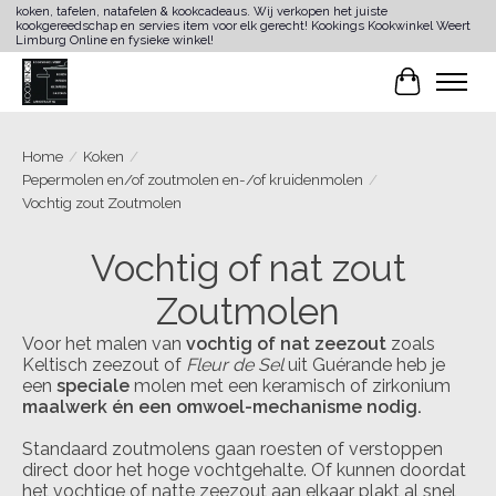
koken, tafelen, natafelen & kookcadeaus. Wij verkopen het juiste
kookgereedschap en servies item voor elk gerecht! Kookings Kookwinkel Weert
Limburg Online en fysieke winkel!
Winkelwa
Home
/
Koken
/
Pepermolen en/of zoutmolen en-/of kruidenmolen
/
Vochtig zout Zoutmolen
Vochtig of nat zout
Zoutmolen
Voor het malen van
vochtig of nat zeezout
zoals
Keltisch zeezout of
Fleur de Sel
uit Guérande heb je
een
speciale
molen met een keramisch of zirkonium
maalwerk
én een omwoel-mechanisme nodig.
Standaard zoutmolens gaan roesten of verstoppen
direct door het hoge vochtgehalte. Of kunnen doordat
het vochtige of natte zeezout aan elkaar plakt al snel