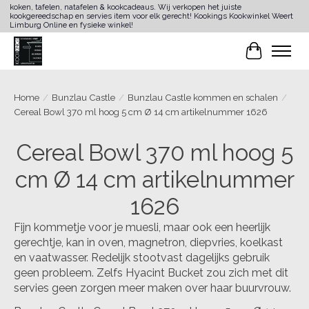
koken, tafelen, natafelen & kookcadeaus. Wij verkopen het juiste
kookgereedschap en servies item voor elk gerecht! Kookings Kookwinkel Weert
Limburg Online en fysieke winkel!
Winkelwa
Home
/
Bunzlau Castle
/
Bunzlau Castle kommen en schalen
/
Cereal Bowl 370 ml hoog 5 cm Ø 14 cm artikelnummer 1626
Cereal Bowl 370 ml hoog 5
cm Ø 14 cm artikelnummer
1626
Fijn kommetje voor je muesli, maar ook een heerlijk
gerechtje, kan in oven, magnetron, diepvries, koelkast
en vaatwasser. Redelijk stootvast dagelijks gebruik
geen probleem. Zelfs Hyacint Bucket zou zich met dit
servies geen zorgen meer maken over haar buurvrouw.