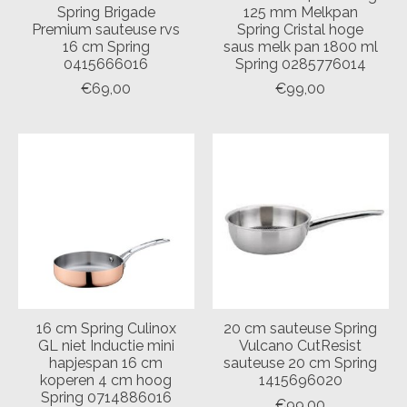
Spring Brigade
125 mm Melkpan
Premium sauteuse rvs
Spring Cristal hoge
16 cm Spring
saus melk pan 1800 ml
0415666016
Spring 0285776014
€69,00
€99,00
16 cm Spring Culinox
20 cm sauteuse Spring
GL niet Inductie mini
Vulcano CutResist
hapjespan 16 cm
sauteuse 20 cm Spring
koperen 4 cm hoog
1415696020
Spring 0714886016
€99,00