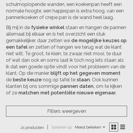
schuimoplopende wanden, een koekenpan heeft een
normale hoogte, een hapjespan is extra hoog, van een
pannenkoeken of crepe pan is de wand heel laag.
Bij mij in de
fysieke winkel
staan en hangen de pannen
allemaal bij elkaar en is het overzicht een stuk
gemakkelijker, daar zetten we
de mogelijke keuzes
op
een tafel
en zetten of hangen we terug wat de klant
niet wilt. Te groot, te klein, te zwaar, niet mooi, te duur
of wat dan ook en soms laat ik toch nog iets staan als
ik dat een goede optie vindt voor het probleem van de
klant. Op die manier
blijft op het gegeven moment
de
beste keuze
nog op tafel te
staan
. Ook kunnen
klanten bij ons sommige
pannen daten,
om te kijken
of ze
matchen met potentiële nieuwe eigenaar.
Filters weergeven
Sorteren op
Meest bekeken
21 producten