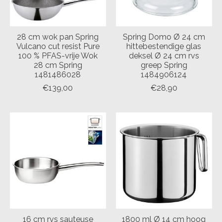
28 cm wok pan Spring
Spring Domo Ø 24 cm
Vulcano cut resist Pure
hittebestendige glas
100 % PFAS-vrije Wok
deksel Ø 24 cm rvs
28 cm Spring
greep Spring
1481486028
1484906124
€139,00
€28,90
16 cm rvs sauteuse
1800 ml Ø 14 cm hoog