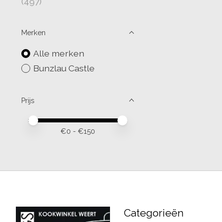
(497)
Merken
Alle merken
Bunzlau Castle
Prijs
Minimale prijswaarde
Price maximum value
€
0
- €
150
Categorieën