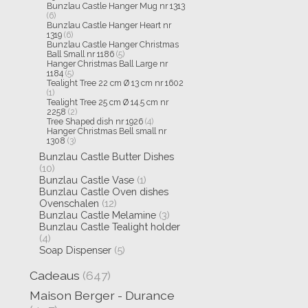
Bunzlau Castle Hanger Mug nr 1313
(6)
Bunzlau Castle Hanger Heart nr
1319
(6)
Bunzlau Castle Hanger Christmas
Ball Small nr 1186
(5)
Hanger Christmas Ball Large nr
1184
(5)
Tealight Tree 22 cm Ø 13 cm nr 1602
(1)
Tealight Tree 25 cm Ø 14.5 cm nr
2258
(2)
Tree Shaped dish nr 1926
(4)
Hanger Christmas Bell small nr
1308
(3)
Bunzlau Castle Butter Dishes
(10)
Bunzlau Castle Vase
(1)
Bunzlau Castle Oven dishes
Ovenschalen
(12)
Bunzlau Castle Melamine
(3)
Bunzlau Castle Tealight holder
(4)
Soap Dispenser
(5)
Cadeaus
(647)
Maison Berger - Durance