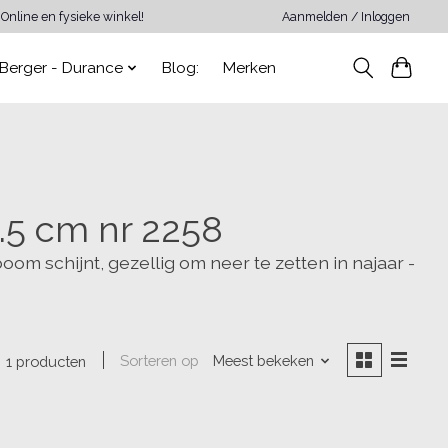
Online en fysieke winkel!
Aanmelden / Inloggen
Berger - Durance
Blog:
Merken
.5 cm nr 2258
om schijnt, gezellig om neer te zetten in najaar -
Sorteren op
Meest bekeken
1 producten