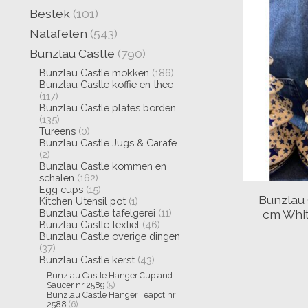
Bestek
(101)
Natafelen
(543)
Bunzlau Castle
(790)
Bunzlau Castle mokken
(186)
Bunzlau Castle koffie en thee
(117)
Bunzlau Castle plates borden
(135)
Tureens
(0)
Bunzlau Castle Jugs & Carafe
(2)
Bunzlau Castle kommen en
schalen
(162)
Egg cups
(15)
Bunzlau 
Kitchen Utensil pot
(1)
cm Whit
Bunzlau Castle tafelgerei
(11)
Bunzlau Castle textiel
(46)
Bunzlau Castle overige dingen
(37)
Bunzlau Castle kerst
(43)
Bunzlau Castle Hanger Cup and
Saucer nr 2589
(5)
Bunzlau Castle Hanger Teapot nr
2588
(6)