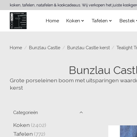
koken, tafelen, natafelen & kookcadeaus. Wij verkopen het juiste kookge
Home
Koken
Tafelen
Bestek
Home
/
Bunzlau Castle
/
Bunzlau Castle kerst
/
Tealight 
Bunzlau Cast
Grote porseleinen boom met uitsparingen waardoor e
kerst
Categorieën
Koken
(2402)
Tafelen
(772)