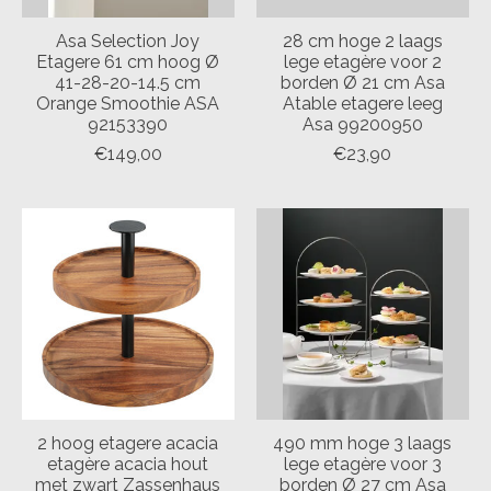
Asa Selection Joy
28 cm hoge 2 laags
Etagere 61 cm hoog Ø
lege etagère voor 2
41-28-20-14.5 cm
borden Ø 21 cm Asa
Orange Smoothie ASA
Atable etagere leeg
92153390
Asa 99200950
€149,00
€23,90
2 hoog etagere acacia
490 mm hoge 3 laags
etagère acacia hout
lege etagère voor 3
met zwart Zassenhaus
borden Ø 27 cm Asa