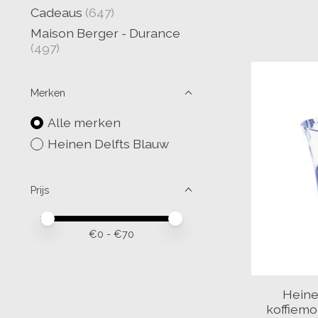
Cadeaus
(647)
Maison Berger - Durance
(497)
Merken
Alle merken
Heinen Delfts Blauw
Prijs
Minimale prijswaarde
Price maximum value
€
0
- €
70
Heine
koffiemo