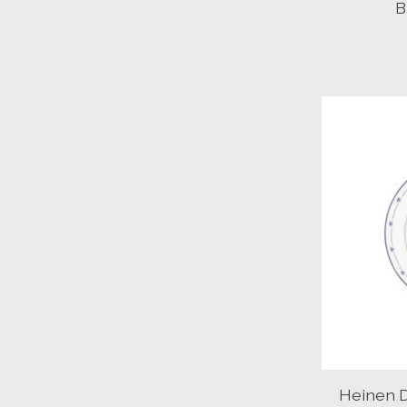
B
Heinen D