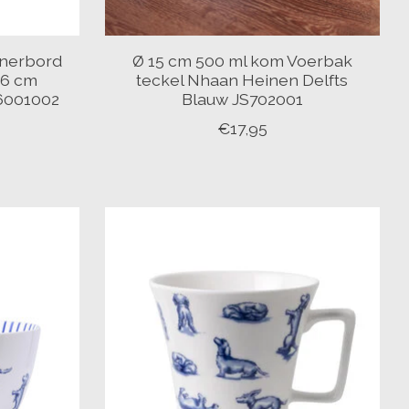
inerbord
Ø 15 cm 500 ml kom Voerbak
26 cm
teckel Nhaan Heinen Delfts
56001002
Blauw JS702001
€17,95