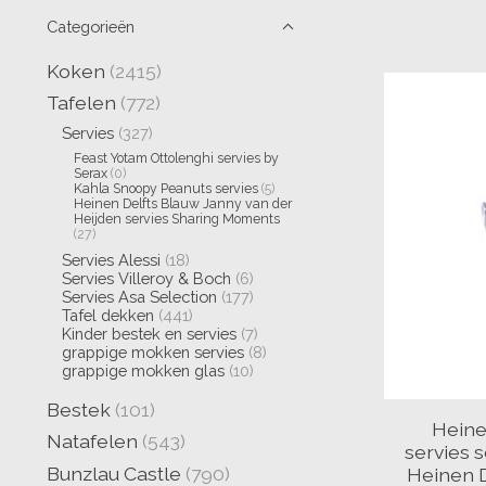
Categorieën
Koken
(2415)
Tafelen
(772)
Servies
(327)
Feast Yotam Ottolenghi servies by
Serax
(0)
Kahla Snoopy Peanuts servies
(5)
Heinen Delfts Blauw Janny van der
Heijden servies Sharing Moments
(27)
Servies Alessi
(18)
Servies Villeroy & Boch
(6)
Servies Asa Selection
(177)
Tafel dekken
(441)
Kinder bestek en servies
(7)
grappige mokken servies
(8)
grappige mokken glas
(10)
Bestek
(101)
Heine
Natafelen
(543)
servies 
Bunzlau Castle
(790)
Heinen 