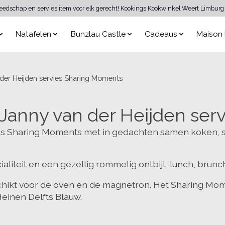
reedschap en servies item voor elk gerecht! Kookings Kookwinkel Weert Limburg 
Natafelen
Bunzlau Castle
Cadeaus
Maison 
der Heijden servies Sharing Moments
 Janny van der Heijden ser
vies Sharing Moments met in gedachten samen koken,
ialiteit en een gezellig rommelig ontbijt, lunch, brunc
chikt voor de oven en de magnetron. Het Sharing Mom
einen Delfts Blauw.