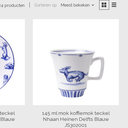
Sorteren op
Meest bekeken
24 producten
teckel
145 ml mok koffiemok teckel
 Blauw
Nhaan Heinen Delfts Blauw
JS302001