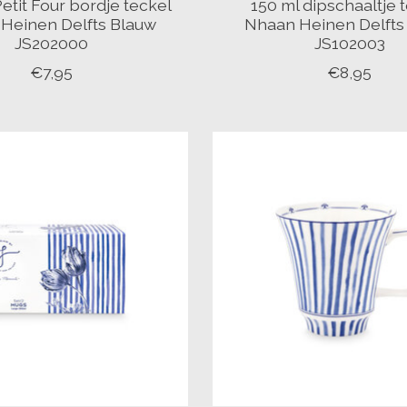
etit Four bordje teckel
150 ml dipschaaltje 
Heinen Delfts Blauw
Nhaan Heinen Delfts
JS202000
JS102003
€7,95
€8,95