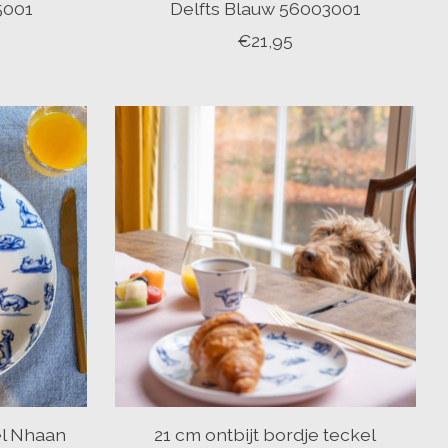
5001
Delfts Blauw 56003001
€21,95
el Nhaan
21 cm ontbijt bordje teckel