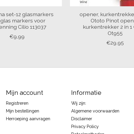
a set-12 glasmarkers
opener, kurkentrekke
o glas markers voor
Ototo Pinot open
enning Cilio 113037
kurkentrekker 2 in 1
Ot955
€9,99
€29,95
Mijn account
Informatie
Registreren
Wij zijn:
Mijn bestellingen
Algemene voorwaarden
Herroeping aanvragen
Disclaimer
Privacy Policy