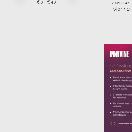
€
0
- €
40
Zwiesel 
bier 51