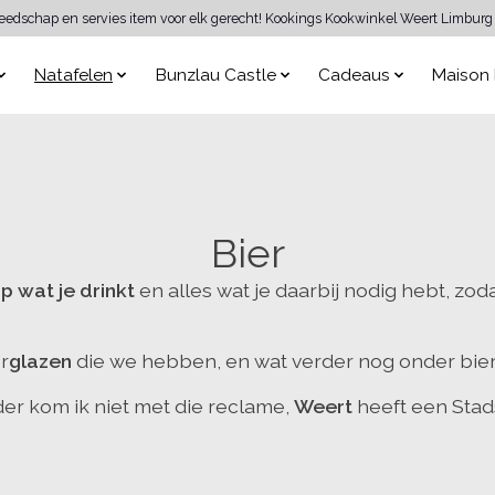
reedschap en servies item voor elk gerecht! Kookings Kookwinkel Weert Limburg 
Natafelen
Bunzlau Castle
Cadeaus
Maison 
Bier
p wat je drinkt
en alles wat je daarbij nodig hebt, zod
r
glazen
die we hebben, en wat verder nog onder bier
der kom ik niet met die reclame,
Weert
heeft een Sta