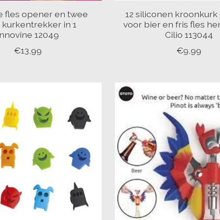
e fles opener en twee
12 siliconen kroonkur
 kurkentrekker in 1
voor bier en fris fles h
Innovine 12049
Cilio 113044
€13,99
€9,99