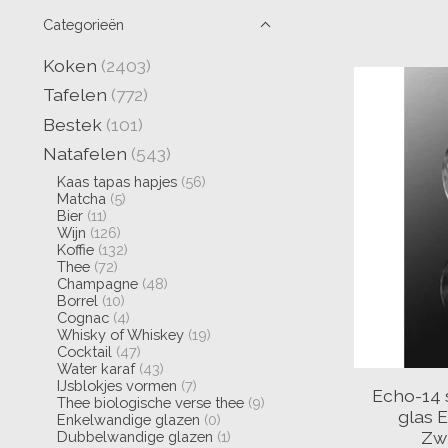
Categorieën
Koken
(2403)
Tafelen
(772)
Bestek
(101)
Natafelen
(543)
Kaas tapas hapjes
(56)
Matcha
(5)
Bier
(11)
Wijn
(126)
Koffie
(132)
Thee
(72)
Champagne
(48)
Borrel
(10)
Cognac
(4)
Whisky of Whiskey
(19)
Cocktail
(47)
Water karaf
(43)
IJsblokjes vormen
(7)
Echo-14 
Thee biologische verse thee
(9)
glas 
Enkelwandige glazen
(0)
Zwi
Dubbelwandige glazen
(1)