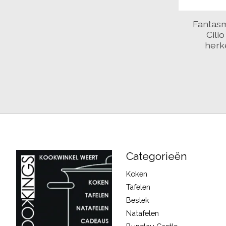
Fantasm
Cili
herk
Categorieën
Koken
Tafelen
Bestek
Natafelen