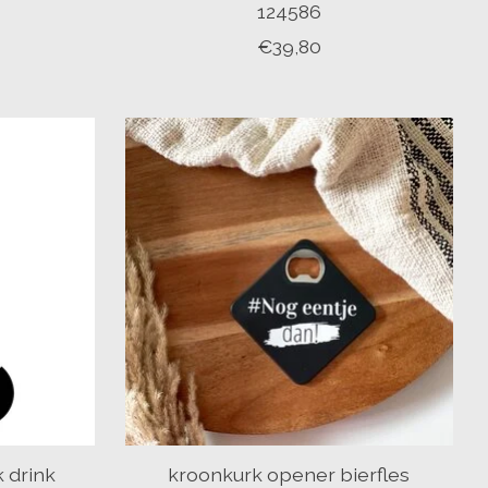
124586
€39,80
 drink
kroonkurk opener bierfles