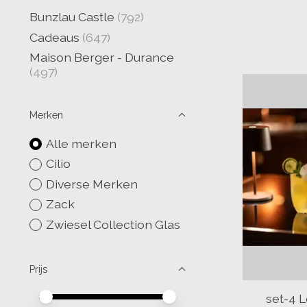
Bunzlau Castle
(792)
Cadeaus
(647)
Maison Berger - Durance
(497)
Merken
Alle merken
Cilio
Diverse Merken
Zack
Zwiesel Collection Glas
Prijs
Minimale prijswaarde
Price maximum value
set-4 L