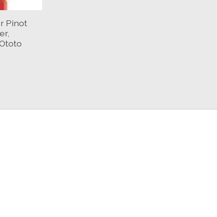
r Pinot
er,
 Ototo