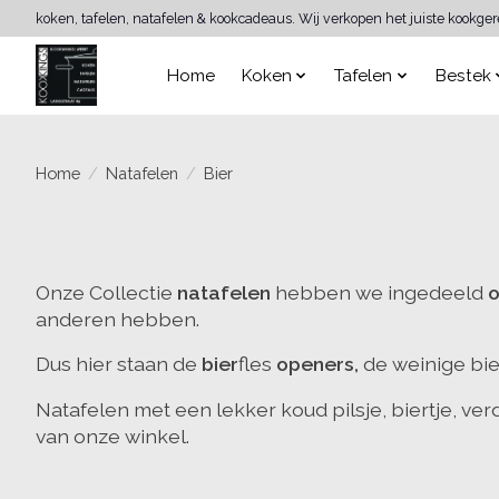
koken, tafelen, natafelen & kookcadeaus. Wij verkopen het juiste kookge
Home
Koken
Tafelen
Bestek
Home
/
Natafelen
/
Bier
Onze Collectie
natafelen
hebben we ingedeeld
o
anderen hebben.
Dus hier staan de
bier
fles
openers,
de weinige bie
Natafelen met een lekker koud pilsje, biertje, ver
van onze winkel.