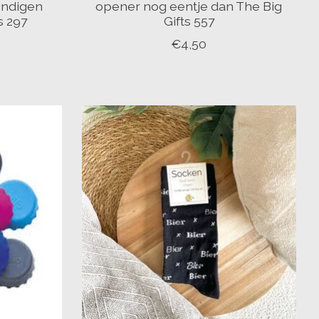
indigen
opener nog eentje dan The Big
s 297
Gifts 557
€4,50