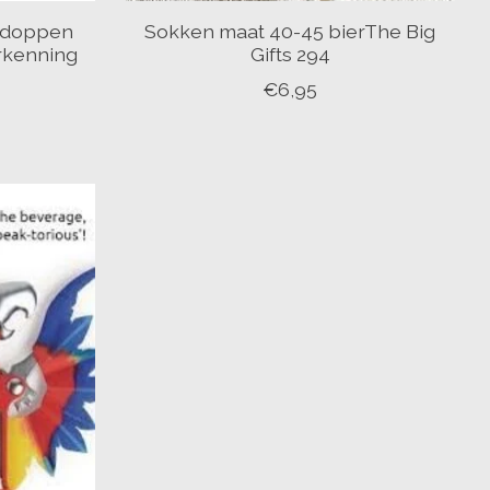
k doppen
Sokken maat 40-45 bierThe Big
erkenning
Gifts 294
€6,95