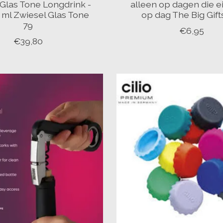
Glas Tone Longdrink -
alleen op dagen die e
3 ml Zwiesel Glas Tone
op dag The Big Gift
79
€6,95
€39,80