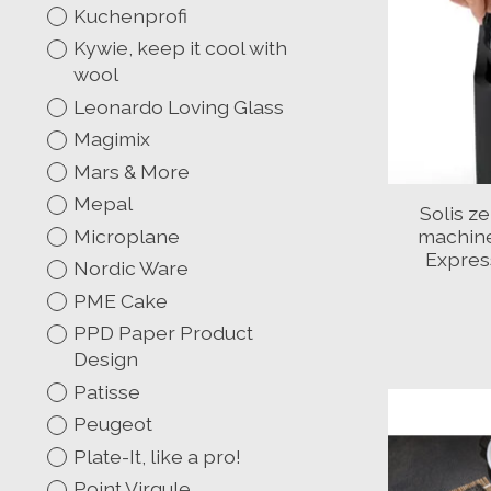
Kuchenprofi
Kywie, keep it cool with
wool
Leonardo Loving Glass
Magimix
Mars & More
Mepal
Solis ze
Microplane
machine
Expres
Nordic Ware
PME Cake
PPD Paper Product
Design
Patisse
Peugeot
Plate-It, like a pro!
Point Virgule