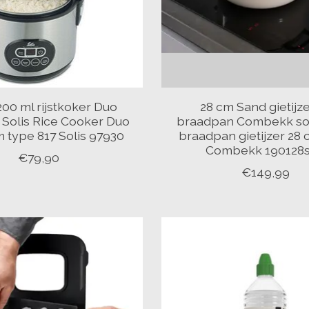
200 ml rijstkoker Duo
28 cm Sand gietijz
Solis Rice Cooker Duo
braadpan Combekk so
 type 817 Solis 97930
braadpan gietijzer 28
Combekk 190128
€79,90
€149,99