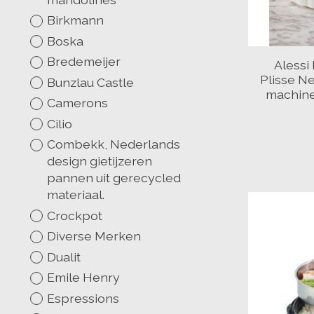
Birkmann
Boska
Bredemeijer
Alessi 
Plisse N
Bunzlau Castle
machine
Camerons
Cilio
Combekk, Nederlands
design gietijzeren
pannen uit gerecycled
materiaal.
Crockpot
Diverse Merken
Dualit
Emile Henry
Espressions