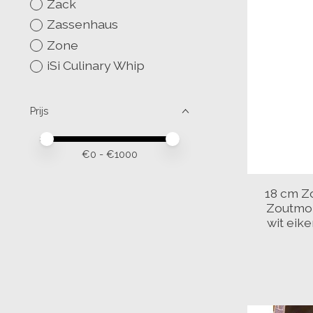
Zack
Zassenhaus
Zone
iSi Culinary Whip
Prijs
Minimale prijswaarde
Price maximum value
€
0
- €
1000
18 cm Z
Zoutmol
wit eik