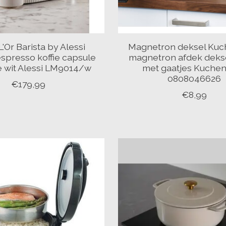
L'Or Barista by Alessi
Magnetron deksel Kuc
espresso koffie capsule
magnetron afdek deks
 wit Alessi LM9014/w
met gaatjes Kuchen
0808046626
€179,99
€8,99