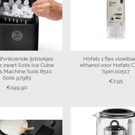
lfvriezende ijsblokjes
Höfats 1 fles vloeiba
 zwart Solis Ice Cube
ethanol voor Hofats Ci
s Machine Solis 8510
Spin 00517
Solis 97983
€7,95
€199,90