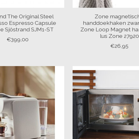
nd The Original Steel
Zone magnetisc
so Espresso Capsule
handdoekhaken zwart
e Sjöstrand SJM1-ST
Zone Loop Magnet h
lus Zone 27920
€399,00
€26,95