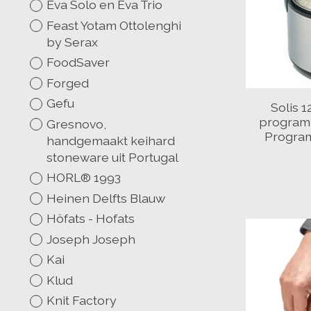
Eva Solo en Eva Trio
Feast Yotam Ottolenghi
by Serax
FoodSaver
Forged
Gefu
Solis 1
program 
Gresnovo,
Program
handgemaakt keihard
stoneware uit Portugal
HORL® 1993
Heinen Delfts Blauw
Höfats - Hofats
Joseph Joseph
Kai
Klud
Knit Factory