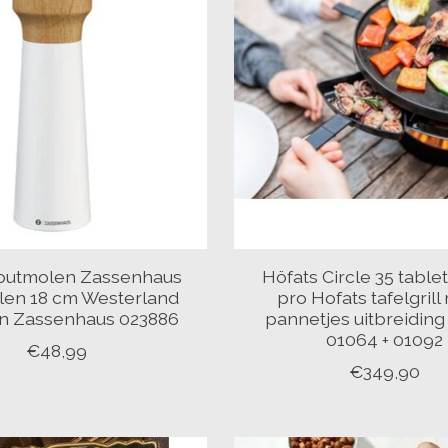
outmolen Zassenhaus
Höfats Circle 35 tablet
en 18 cm Westerland
pro Hofats tafelgrill
en Zassenhaus 023886
pannetjes uitbreiding
01064 + 01092
€48,99
€349,90