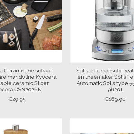
a Ceramische schaaf
Solis automatische wa
are mandoline Kyocera
en theemaker Solis Te
table ceramic Slicer
Automatic Solis type 55
ocera CSN202BK
96201
€29,95
€169,90