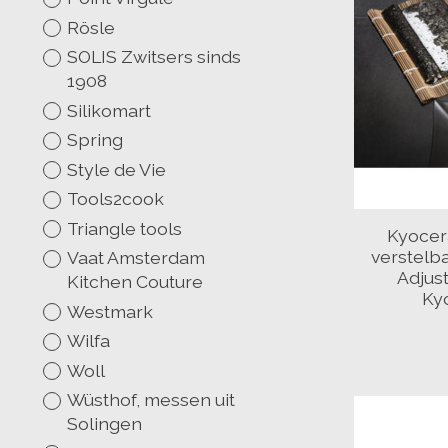
Rösle
SOLIS Zwitsers sinds
1908
Silikomart
Spring
Style de Vie
Tools2cook
Triangle tools
Kyocer
verstelb
Vaat Amsterdam
Adjus
Kitchen Couture
Ky
Westmark
Wilfa
Woll
Wüsthof, messen uit
Solingen