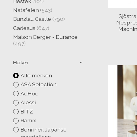
Bestek
(101)
Natafelen
(543)
Sjöstra
Bunzlau Castle
(790)
Nespres
Cadeaus
(647)
Machin
Maison Berger - Durance
(497)
Merken
Alle merken
ASA Selection
AdHoc
Alessi
BITZ
Bamix
Benriner, Japanse
mandolines