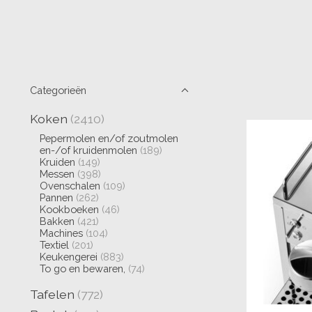
Categorieën
Koken
(2410)
Pepermolen en/of zoutmolen
en-/of kruidenmolen
(189)
Kruiden
(149)
Messen
(398)
Ovenschalen
(109)
Pannen
(262)
Kookboeken
(46)
Bakken
(421)
Machines
(104)
Textiel
(201)
Keukengerei
(883)
To go en bewaren,
(74)
Tafelen
(772)