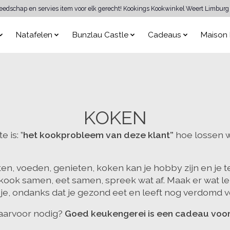
reedschap en servies item voor elk gerecht! Kookings Kookwinkel Weert Limburg 
Natafelen
Bunzlau Castle
Cadeaus
Maison 
KOKEN
 is: ”
het kookprobleem van deze klant”
hoe lossen w
eten, voeden, genieten, koken kan je hobby zijn en je
kook samen, eet samen, spreek wat af. Maak er wat le
n je, ondanks dat je gezond eet en leeft nog verdomd
aarvoor nodig?
Goed keukengerei is een cadeau voo