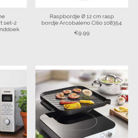
he
Raspbordje Ø 12 cm rasp
 set-2
bordje Arcobaleno Cilio 108354
anddoek
€9,99