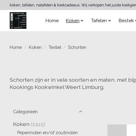
koken, tafelen, natafelen & kookcadeaus. Wij verkopen het juiste kookge
Home
Koken
Tafelen
Bestek
Home
/
Koken
/
Textiel
/
Schorten
Schorten zijn er in vele soorten en maten, met 
Kookings Kookwinkel Weert Limburg.
Categorieën
Koken
(2415)
Pepermolen en/of zoutmolen