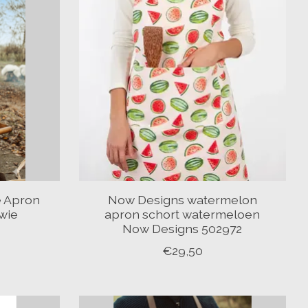
e Apron
Now Designs watermelon
ywie
apron schort watermeloen
Now Designs 502972
€29,50