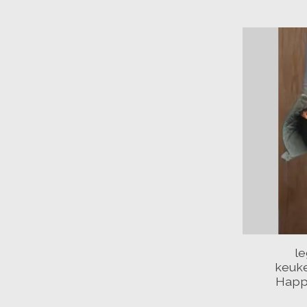
l
keuke
Happ