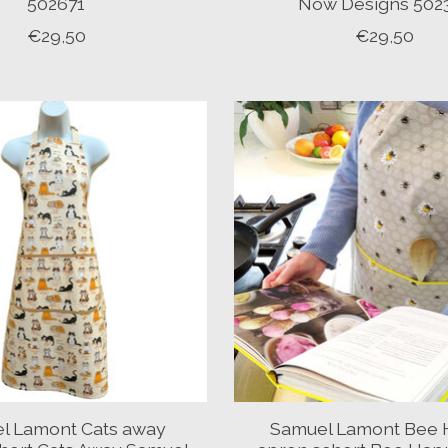
502671
Now Designs 502
€29,50
€29,50
l Lamont Cats away
Samuel Lamont Bee