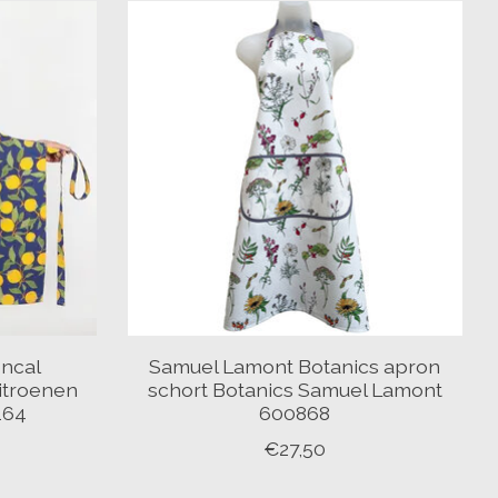
ncal
Samuel Lamont Botanics apron
itroenen
schort Botanics Samuel Lamont
164
600868
€27,50