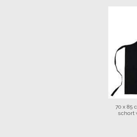
70 x 85 
schort 