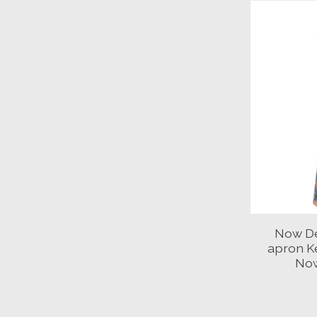
Now De
apron K
Now