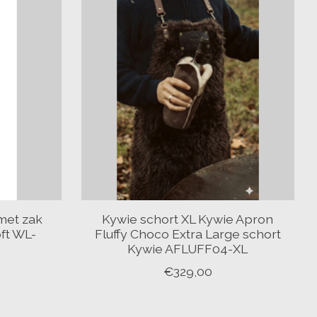
 met zak
Kywie schort XL Kywie Apron
oft WL-
Fluffy Choco Extra Large schort
Kywie AFLUFF04-XL
€329,00