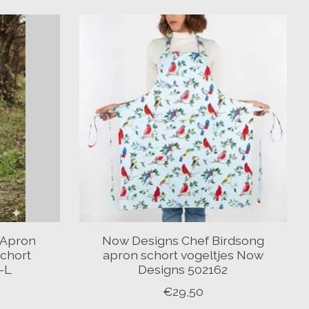
 Apron
Now Designs Chef Birdsong
schort
apron schort vogeltjes Now
-L
Designs 502162
€29,50