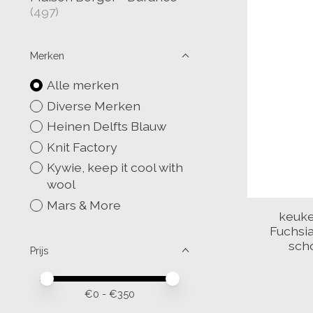
(497)
Merken
Alle merken
Diverse Merken
Heinen Delfts Blauw
Knit Factory
Kywie, keep it cool with
wool
Mars & More
keuke
Fuchsia
sch
Prijs
Minimale prijswaarde
Price maximum value
€
0
- €
350