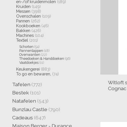
en-/of kruidenmolen
(189)
Kruiden
(149)
Messen
(398)
Ovenschalen
(109)
Pannen
(262)
Kookboeken
(46)
Bakken
(426)
Machines
(104)
Textiel
(201)
Schorten
(54)
Pannenlappen
(18)
Ovenwanten
(22)
Theedoeken & Handdoeken
(96)
Vaatdoekjes
(11)
Keukengerei
(883)
To go en bewaren,
(74)
Witloft 
Tafelen
(772)
Cognac 
Bestek
(101)
Natafelen
(543)
Bunzlau Castle
(790)
Cadeaus
(647)
Maison Berger - Durance