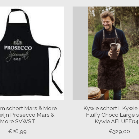
cm schort Mars & More
Kywie schort L Kywie
wijn Prosecco Mars &
Fluffy Choco Large 
More SVWST
Kywie AFLUFF04
€26,99
€329,00