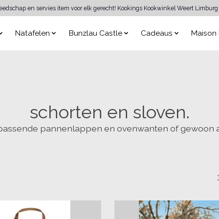
reedschap en servies item voor elk gerecht! Kookings Kookwinkel Weert Limburg 
Natafelen
Bunzlau Castle
Cadeaus
Maison 
schorten en sloven.
bijpassende pannenlappen en ovenwanten of gewoon al