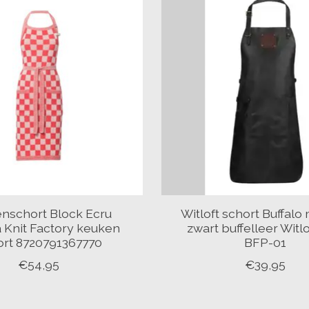
nschort Block Ecru
Witloft schort Buffalo
 Knit Factory keuken
zwart buffelleer Witl
ort 8720791367770
BFP-01
€54,95
€39,95