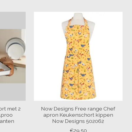
rt met 2
Now Designs Free range Chef
Aproo
apron Keukenschort kippen
wanten
Now Designs 502062
€29,50