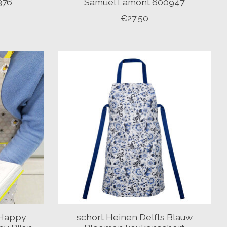
376
Samuel Lamont 600947
€27,50
 Happy
schort Heinen Delfts Blauw