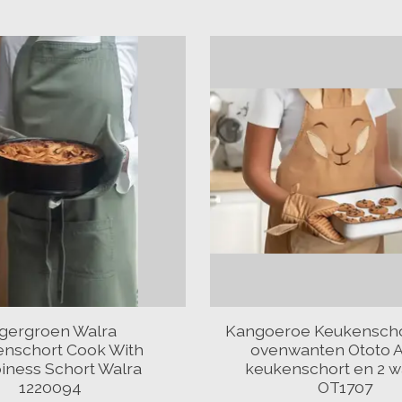
egergroen Walra
Kangoeroe Keukenscho
nschort Cook With
ovenwanten Ototo 
iness Schort Walra
keukenschort en 2 
1220094
OT1707