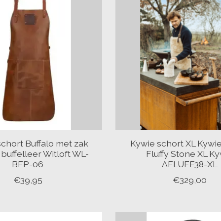
schort Buffalo met zak
Kywie schort XL Kywi
buffelleer Witloft WL-
Fluffy Stone XL K
BFP-06
AFLUFF38-XL
€39,95
€329,00