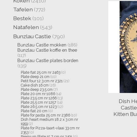
Koken
(2410)
Tafelen
(772)
Bestek
(101)
Natafelen
(543)
Bunzlau Castle
(790)
Bunzlau Castle mokken
(186)
Bunzlau Castle koffie en thee
(117)
Bunzlau Castle plates borden
(135)
Plate flat 25 cm nr 2463
(0)
Plate deep 21 cm
(10)
Petit four 12.3 cm nr 2321
(21)
Cake dish 16 cm
(26)
Plate deep 23.5 cm
(7)
Plate 20 cm nr 1086
(14)
Plate 23.5 cm nr 1266
(13)
Dish H
Plate 25.5 cm nr 1257
(14)
Castl
Plate 26.5 cm nr 1223
(12)
Plate flat 20 cm
(0)
Kitten B
Plate for pasta 25 cm nr 2386
(10)
Dish heart medium 18.2 x 3 cm nr
1959
(2)
Plate for Pizza-taart-vlaai 33 cm nr
2353
(0)
Premium Plate 15.7 cm nr 2491
(0)