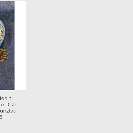
Heart
le Dish
unzlau
6