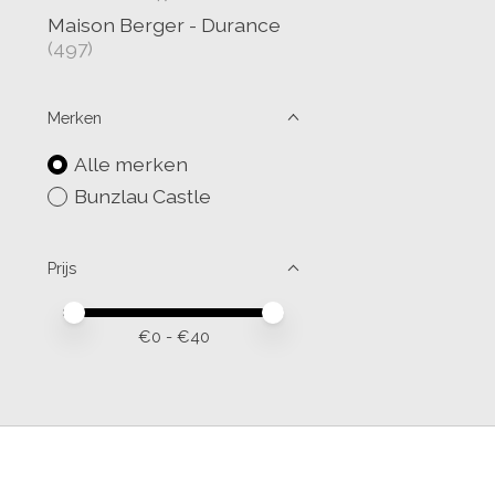
Maison Berger - Durance
(497)
Merken
Alle merken
Bunzlau Castle
Prijs
Minimale prijswaarde
Price maximum value
€
0
- €
40