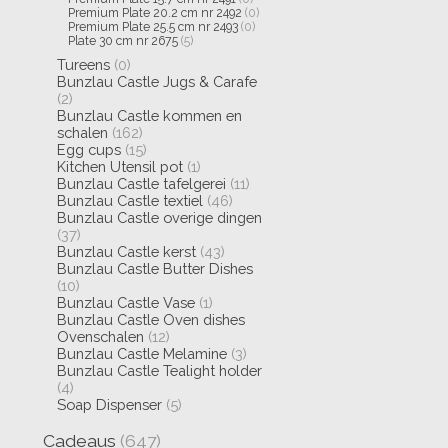
Premium Plate 20.2 cm nr 2492
(0)
Premium Plate 25.5 cm nr 2493
(0)
Plate 30 cm nr 2675
(5)
Tureens
(0)
Bunzlau Castle Jugs & Carafe
(2)
Bunzlau Castle kommen en
schalen
(162)
Egg cups
(15)
Kitchen Utensil pot
(1)
Bunzlau Castle tafelgerei
(11)
Bunzlau Castle textiel
(46)
Bunzlau Castle overige dingen
(37)
Bunzlau Castle kerst
(43)
Bunzlau Castle Butter Dishes
(10)
Bunzlau Castle Vase
(1)
Bunzlau Castle Oven dishes
Ovenschalen
(12)
Bunzlau Castle Melamine
(3)
Bunzlau Castle Tealight holder
(4)
Soap Dispenser
(5)
Cadeaus
(647)