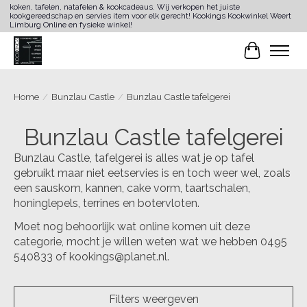
koken, tafelen, natafelen & kookcadeaus. Wij verkopen het juiste
kookgereedschap en servies item voor elk gerecht! Kookings Kookwinkel Weert
Limburg Online en fysieke winkel!
Winkelwa
Home
/
Bunzlau Castle
/
Bunzlau Castle tafelgerei
Bunzlau Castle tafelgerei
Bunzlau Castle, tafelgerei is alles wat je op tafel
gebruikt maar niet eetservies is en toch weer wel, zoals
een sauskom, kannen, cake vorm, taartschalen,
honinglepels, terrines en botervloten.
Moet nog behoorlijk wat online komen uit deze
categorie, mocht je willen weten wat we hebben 0495
540833 of
kookings@planet.nl
.
Filters weergeven