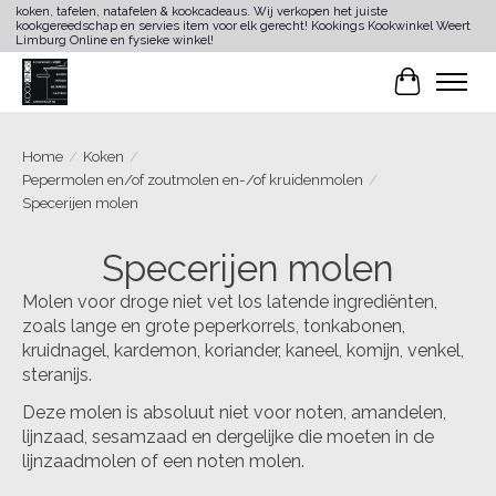
koken, tafelen, natafelen & kookcadeaus. Wij verkopen het juiste
kookgereedschap en servies item voor elk gerecht! Kookings Kookwinkel Weert
Limburg Online en fysieke winkel!
Winkelwa
Home
/
Koken
/
Pepermolen en/of zoutmolen en-/of kruidenmolen
/
Specerijen molen
Specerijen molen
Molen voor droge niet vet los latende ingrediënten,
zoals lange en grote peperkorrels, tonkabonen,
kruidnagel, kardemon, koriander, kaneel, komijn, venkel,
steranijs.
Deze molen is absoluut niet voor noten, amandelen,
lijnzaad, sesamzaad en dergelijke die moeten in de
lijnzaadmolen of een noten molen.