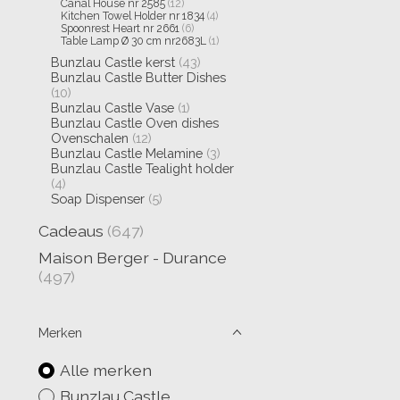
Canal House nr 2585
(12)
Kitchen Towel Holder nr 1834
(4)
Spoonrest Heart nr 2661
(6)
Table Lamp Ø 30 cm nr2683L
(1)
Bunzlau Castle kerst
(43)
Bunzlau Castle Butter Dishes
(10)
Bunzlau Castle Vase
(1)
Bunzlau Castle Oven dishes
Ovenschalen
(12)
Bunzlau Castle Melamine
(3)
Bunzlau Castle Tealight holder
(4)
Soap Dispenser
(5)
Cadeaus
(647)
Maison Berger - Durance
(497)
Merken
Alle merken
Bunzlau Castle