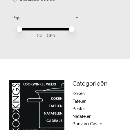
Prijs
Minimale prijswaarde
Price maximum value
€
0
- €
60
Categorieën
Koken
Tafelen
Bestek
Natafelen
Bunzlau Castle