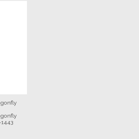
gonfly
gonfly
-1443