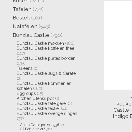
Koken
(2410)
Tafelen
(772)
Bestek
(101)
Natafelen
(543)
Bunzlau Castle
(790)
Bunzlau Castle mokken
(186)
Bunzlau Castle koffie en thee
(117)
Bunzlau Castle plates borden
(135)
Tureens
(0)
Bunzlau Castle Jugs & Carafe
(2)
Bunzlau Castle kommen en
schalen
(162)
Egg cups
(15)
Kitchen Utensil pot
(1)
keuke
Bunzlau Castle tafelgerei
(11)
Bunzlau Castle textiel
(46)
Castle 
Bunzlau Castle overige dingen
Indigo 
(37)
Onion Garlic pot nr 2536
(2)
Oil Bottle nr 2183
(1)