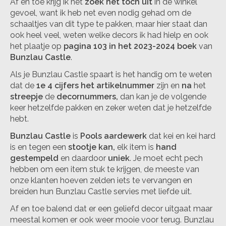
Af en toe krijg ik het
zoek het toch uit
in de winkel
gevoel, want ik heb net even nodig gehad om de
schaaltjes van dit type te pakken, maar hier staat dan
ook heel veel, weten welke decors ik had hielp en ook
het plaatje op
pagina 103 in het 2023-2024 boek
van
Bunzlau Castle
.
Als je Bunzlau Castle spaart is het handig om te weten
dat de
1e 4 cijfers het artikelnummer
zijn en
na
het
streepje
de
decornummers,
dan kan je de volgende
keer hetzelfde pakken en zeker weten dat je hetzelfde
hebt.
Bunzlau Castle
is
Pools aardewerk
dat kei en kei hard
is en tegen een
stootje kan,
elk item is
hand
gestempeld
en daardoor
uniek
. Je moet echt pech
hebben om een item stuk te krijgen, de meeste van
onze klanten hoeven zelden iets te vervangen en
breiden hun Bunzlau Castle servies met liefde uit.
Af en toe balend dat er een geliefd decor uitgaat maar
meestal komen er ook weer mooie voor terug. Bunzlau