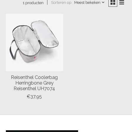
Sorteren op
Meest bekeken
1 producten
Reisenthel Coolerbag
Herringbone Grey
Reisenthel UH7074
€37,95