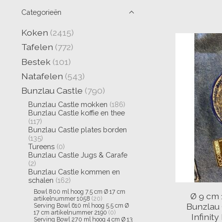
Categorieën
Koken
(2415)
Tafelen
(772)
Bestek
(101)
Natafelen
(543)
Bunzlau Castle
(790)
Bunzlau Castle mokken
(186)
Bunzlau Castle koffie en thee
(117)
Bunzlau Castle plates borden
(135)
Tureens
(0)
Bunzlau Castle Jugs & Carafe
(2)
Bunzlau Castle kommen en
schalen
(162)
Bowl 800 ml hoog 7.5 cm Ø 17 cm
Ø 9 cm
artikelnummer 1058
(20)
Bunzlau 
Serving Bowl 610 ml hoog 5.5 cm Ø
17 cm artikelnummer 2190
(0)
Infinit
Serving Bowl 270 ml hoog 4 cm Ø 13