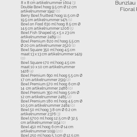
Bunzlau 
8 x 8 cm artikelnummer 1604
(3)
Double Bowl hoog 9.5 cm Ø 12 cm
Floral
artikelnummer 1942
(0)
Berry Bowl fruittest hoog 11.5 cm Ø
19.5 cm artikelnummer 1471
(1)
Bowl on Food 630 ml hoog 8.5 cm Ø
14.5 cm artikelnummer 1206
(5)
Bowl Fish Shaped 15 x 5 x 23 cm
artikelnummer 2489
(0)
Bowl Premium 820 ml hoog 5.5 cm
Ø 20 cm artikelnummer 2520
(1)
Bowl Square 350 ml hoog 4.5 cm
maat 13 x 13 cm artikelnummer 1429
(0)
Bowl Square 170 ml hoog 4.5 cm
maat 10 x 10 cm artikelnummer
1428
(4)
Bowl Premium 690 ml hoog 5.5 cm Ø
17 cm artikelnummer 2519
(2)
Bowl Premium 570 ml hoog 6 cm Ø
14 cm artikelnummer 2486
(0)
Bowl Premium 350 ml hoog 5 cm Ø
12 cm artikelnummer 2485
(2)
Bowl Premium 180 ml hoog 4.5 cm Ø
10.5 cm artikelnummer 2484
(0)
Bowl 50 ml hoog 3.8 cm Ø 6.2 cm
artikelnummer 2376
(3)
Bowl 5700 ml hoog 12.5 cm Ø 32.5
cm artikelnummer 1154
(0)
Bowl 450 ml hoog 6 cm Ø 14 cm
artikelnummer 1059
(20)
Bowl 250 ml hoog 5.3 cm Ø 12.5 cm