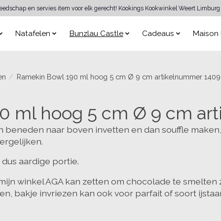
reedschap en servies item voor elk gerecht! Kookings Kookwinkel Weert Limburg 
Natafelen
Bunzlau Castle
Cadeaus
Maison 
en
/
Ramekin Bowl 190 ml hoog 5 cm Ø 9 cm artikelnummer 1409
0 ml hoog 5 cm Ø 9 cm ar
n beneden naar boven invetten en dan souffle maken,
ergelijken.
 dus aardige portie.
n mijn winkel AGA kan zetten om chocolade te smelten z
, bakje invriezen kan ook voor parfait of soort ijstaar