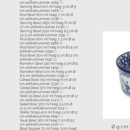
cm artikelnummer 2189
(2)
Serving Bowl 100 ml hoog 3 cm Ø 9
cm artikelnummer 2188
(2)
Rice Bowl 800 ml hoog 7 cm Ø 16
cm artikelnummer 2238
(1)
Serving Bowl 2650 ml hoog 8 cm Ø
27 cm artikelnummer 2236
(0)
Serving Bowl 1250 ml hoog 6.5 cm Ø
22.5 cm artikelnummer 2191
(7)
Rice Bowl 600 ml hoog 7.3 cm Ø 14
cm artikelnummer 1986
(9)
Rice Bowl 500 ml hoog 6 cm Ø 14 cm
artikelnummer 2294
(1)
Rice Bowl 300 ml hoog 5 cm Ø 12 cm
artikelnummer 2192
(9)
Ramekin Bowl 190 ml hoog 5 cm Ø 9
cm artikelnummer 1409
(7)
Ramekin Bowl 100 ml hoog 4 cm Ø
8.5 cm artikelnummer 2095
(4)
Cereal Bowl 750 ml hoog 6 cm Ø 18
cm artikelnummer 2330
(0)
Cereal Bowl 370 ml hoog 5 cm Ø 14
cm artikelnummer 1626
(1)
Well Up Bowl 220 ml hoog 4 cm Ø 12
cm artikelnummer 1023
(9)
Salad Bowl 370 ml hoog 5.5 cm Ø
12.5 cm artikelnummer 1114
(1)
Water Scoop 400 ml hoog 13 cm Ø 11
cm artikelnummer 1845
(0)
Soup Bowl 360 ml hoog 7 cm Ø 9.5
cm artikelnummer 1016
(11)
Ø 9 cm
Bowl Square 70 ml hoog 3 cm maat