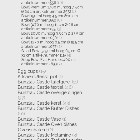
artikelnummer 1556
(10)
Bowl Premium 1700 ml hoog 7.5 cm
Ø 24 cm artikelnummer 2532
(1)
Bowl 150 ml hoog 4.5 cm Ø 10 cm
artikelnummer 1558
(8)
Bowl 3470 ml hoog 11 cm Ø 28 cm
artikelnummer 1055
(3)
Bowl 2080 ml hoog 9.5 cm Ø 23.5 cm
artikelnummer 1056
(2)
Bowl 1270 ml hoog 8.5 cm Ø 19.5 cm
artikelnummer 1057
(2)
Salad Bowl 3250 ml hoog 6.5 cm Ø
32 cm artikelnummer 1115
(4)
Soup Bowl Flat Handles 400 ml
artikelnummer 2699
(7)
Egg cups
(15)
Kitchen Utensil pot
(1)
Bunzlau Castle tafelgerei
(11)
Bunzlau Castle textiel
(46)
Bunzlau Castle overige dingen
(37)
Bunzlau Castle kerst
(43)
Bunzlau Castle Butter Dishes
(10)
Bunzlau Castle Vase
(1)
Bunzlau Castle Oven dishes
Ovenschalen
(12)
Bunzlau Castle Melamine
(3)