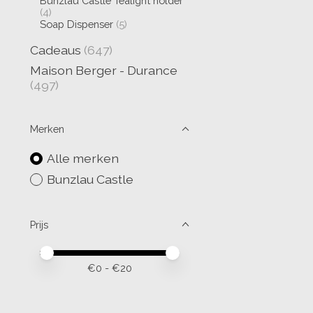
Bunzlau Castle Tealight holder
(4)
Soap Dispenser
(5)
Cadeaus
(647)
Maison Berger - Durance
(497)
Merken
Alle merken
Bunzlau Castle
Prijs
Minimale prijswaarde
Price maximum value
€
0
- €
20