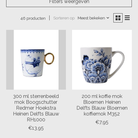
Filters weergeven
Sorteren op
Meest bekeken
46 producten
300 ml sterrenbeeld
200 ml koffie mok
mok Boogschutter
Bloemen Heinen
Redmer Hoekstra
Delfts Blauw Bloemen
Heinen Delfts Blauw
koffiemok M352
RH1000
€7,95
€13,95