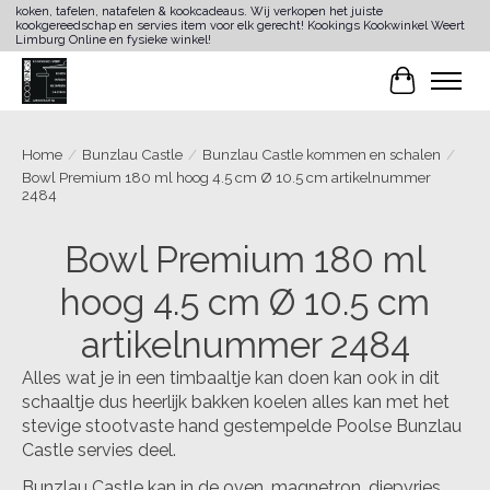
koken, tafelen, natafelen & kookcadeaus. Wij verkopen het juiste
kookgereedschap en servies item voor elk gerecht! Kookings Kookwinkel Weert
Limburg Online en fysieke winkel!
Winkelwa
Home
/
Bunzlau Castle
/
Bunzlau Castle kommen en schalen
/
Bowl Premium 180 ml hoog 4.5 cm Ø 10.5 cm artikelnummer
2484
Bowl Premium 180 ml
hoog 4.5 cm Ø 10.5 cm
artikelnummer 2484
Alles wat je in een timbaaltje kan doen kan ook in dit
schaaltje dus heerlijk bakken koelen alles kan met het
stevige stootvaste hand gestempelde Poolse Bunzlau
Castle servies deel.
Bunzlau Castle kan in de oven, magnetron, diepvries,