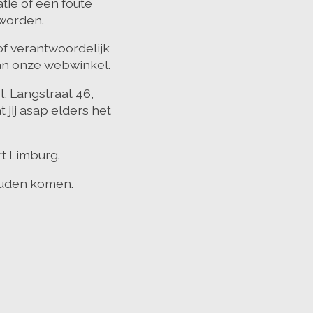
atie of een foute
 worden.
f verantwoordelijk
an onze webwinkel.
l, Langstraat 46,
jij asap elders het
t Limburg.
zouden komen.