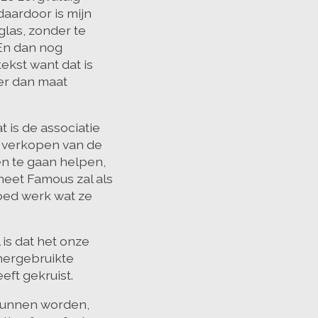
aardoor is mijn
glas, zonder te
 En dan nog
kst want dat is
er dan maat
 is de associatie
et verkopen van de
en te gaan helpen,
heet Famous zal als
goed werk wat ze
is dat het onze
 hergebruikte
eft gekruist.
 kunnen worden,