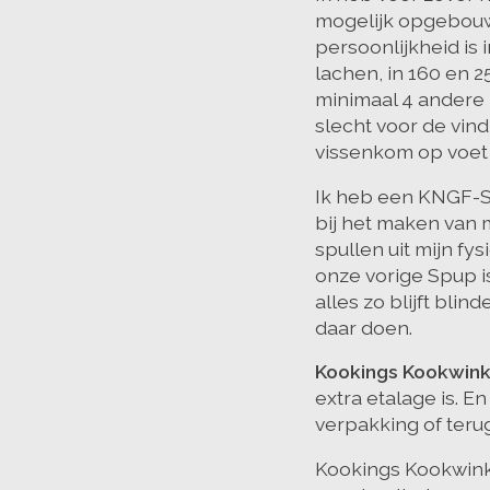
mogelijk opgebouwd
persoonlijkheid is 
lachen, in 160 en 
minimaal 4 andere
slecht voor de vi
vissenkom op voet e
Ik heb een KNGF-Sp
bij het maken van m
spullen uit mijn f
onze vorige Spup i
alles zo blijft bl
daar doen.
Kookings Kookwin
extra etalage is. E
verpakking of terug
Kookings Kookwinke