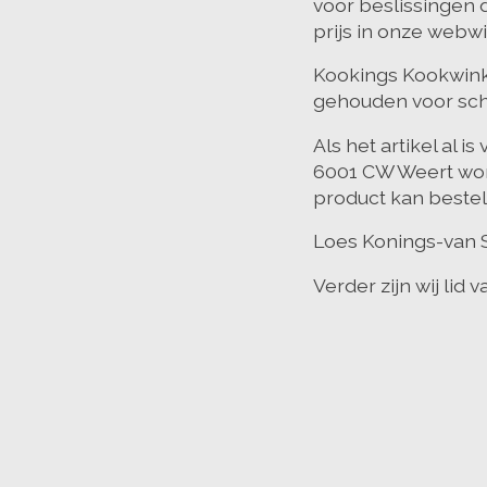
voor beslissingen d
prijs in onze webw
Kookings Kookwinke
gehouden voor sch
Als het artikel al 
6001 CW Weert word
product kan bestel
Loes Konings-van 
Verder zijn wij lid