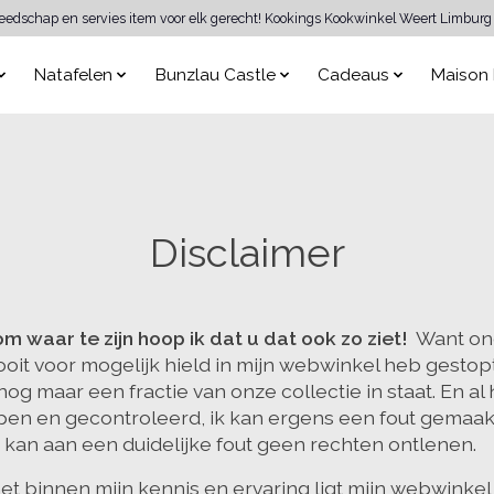
reedschap en servies item voor elk gerecht! Kookings Kookwinkel Weert Limburg 
Natafelen
Bunzlau Castle
Cadeaus
Maison 
Disclaimer
 om waar te zijn hoop ik dat u dat ook zo ziet!
Want ond
 ooit voor mogelijk hield in mijn webwinkel heb gesto
g maar een fractie van onze collectie in staat. En al 
en en gecontroleerd, ik kan ergens een fout gemaa
u kan aan een duidelijke fout geen rechten ontlenen.
et binnen mijn kennis en ervaring ligt mijn webwinkel