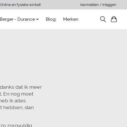
Online en fysieke winkel!
Aanmelden / Inloggen
Berger - Durance
Blog:
Merken
anks dat ik meer
pt. En nog moet
heb ik alles
kt hebben, dan
 zo zorgvuldig