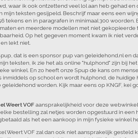
, waar ik ook ontzettend veel lol aan heb gehad en d
in mijn teksten gesijpeld. Beschrijf maar eens een wijn
256 tekens en in paragrafen in minimaal 300 woorden.
 maten en meerdere modellen met niet gekopieerde te
ndbaarheid. Op het gegeven moment kwam ik niet verd
n lekt niet.
up, dat is een sponsor pup van geleidehond.nl en dat
ijn teksten, ik zie het als online "hulphond" zijn bij h
ysieke winkel. En zo heeft onze Spup de kans om mens
s inmiddels op school en wordt hulphond, de huidige 
inde geleidehond worden. Kijk maar eens op KNGF, kei 
kel Weert VOF
aansprakelijkheid voor deze webwinkel 
n elke bestelling zal netjes worden opgestuurd in een
betaald als het een aankoop in mijn fysieke winkel he
l Weert VOF zal dan ook niet aansprakelijk gesteld