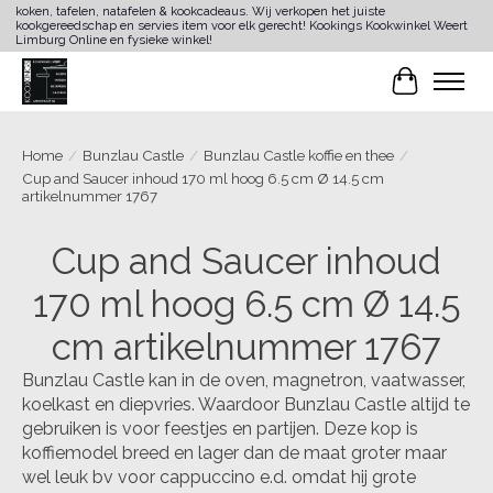
koken, tafelen, natafelen & kookcadeaus. Wij verkopen het juiste
kookgereedschap en servies item voor elk gerecht! Kookings Kookwinkel Weert
Limburg Online en fysieke winkel!
Winkelwa
Home
/
Bunzlau Castle
/
Bunzlau Castle koffie en thee
/
Cup and Saucer inhoud 170 ml hoog 6.5 cm Ø 14.5 cm
artikelnummer 1767
Cup and Saucer inhoud
170 ml hoog 6.5 cm Ø 14.5
cm artikelnummer 1767
Bunzlau Castle kan in de oven, magnetron, vaatwasser,
koelkast en diepvries. Waardoor Bunzlau Castle altijd te
gebruiken is voor feestjes en partijen. Deze kop is
koffiemodel breed en lager dan de maat groter maar
wel leuk bv voor cappuccino e.d. omdat hij grote