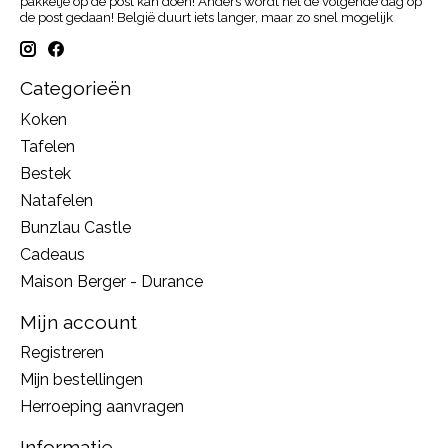
pakketje op de post kan doen! Anders wordt het de volgende dag op
de post gedaan! België duurt iets langer, maar zo snel mogelijk
Categorieën
Koken
Tafelen
Bestek
Natafelen
Bunzlau Castle
Cadeaus
Maison Berger - Durance
Mijn account
Registreren
Mijn bestellingen
Herroeping aanvragen
Informatie