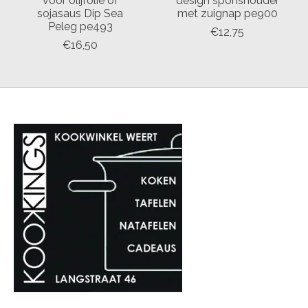
voor olijfolie of
design sponshouder
sojasaus Dip Sea
met zuignap pe900
Peleg pe493
€12,75
€16,50