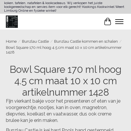
koken, tafelen, natafelen & kookcadeaus. Wij verkopen het juiste
kookgereedschap en servies item voor elk gerecht! Kookings Kookwinkel Weert
Limburg Online en fysieke winkel!
Winkelwa
Home
/
Bunzlau Castle
/
Bunzlau Castle kommen en schalen
/
Bowl Square 170 ml hoog 4.5 cm maat 10 x 10 cm artikelnummer
1428
Bowl Square 170 ml hoog
4.5 cm maat 10 x 10 cm
artikelnummer 1428
Fijn vierkant bakje voor het presenteren of eten van je
voorgerechtje, nootjes, kan in oven, magnetron,
diepvries, koelkast en vaatwasser, dus ook creme
brulee kan je erin maken.
Bunzlau Castle is kei hard Pools hand gestempeld