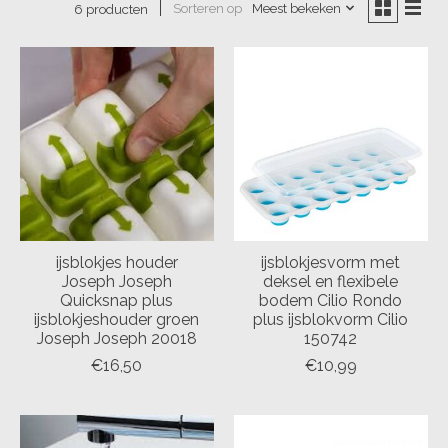
Sorteren op
Meest bekeken
6 producten
ijsblokjes houder
ijsblokjesvorm met
Joseph Joseph
deksel en flexibele
Quicksnap plus
bodem Cilio Rondo
ijsblokjeshouder groen
plus ijsblokvorm Cilio
Joseph Joseph 20018
150742
€16,50
€10,99