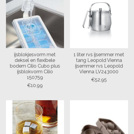
ijsblokjesvorm met
1 liter rvs ijsemmer met
deksel en flexibele
tang Leopold Vienna
bodem Cilio Cubo plus
ijsemmer rvs Leopold
ijsblokvorm Cilio
Vienna LV243000
150759
€52,95
€10,99