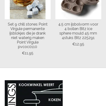
Set 9 chill stones Point
4.5 cm ijsbolvorm voor
Virgule permanente
4 bollen Bitz ice
ijsblokjes die je drank
sphere mould 45 mm
niet waterig maken
4stuks Bitz 225291
Point Virgule
€12,95
pvcoc0110
€11,95