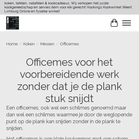
koken, tafelen, natafelen & kookcadeaus. Wij verkopen het juiste
kookgereedschap en servies item voor elk gerecht! Kookings Kookwinkel Weert
Limburg Online en fysieke winkel!
Winkelwa
Home
/
Koken
/
Messen
/
Officemes
Officemes voor het
voorbereidende werk
zonder dat je de plank
stuk snijdt
Een officemes, ook wel een schilmes genoemd maar
dan wel een schilmes waarmee je door de weglopende
punt op de plank kan snijden zonder in de plank te
snijden.
Het officemes is een klein keukenmes met een scherp,