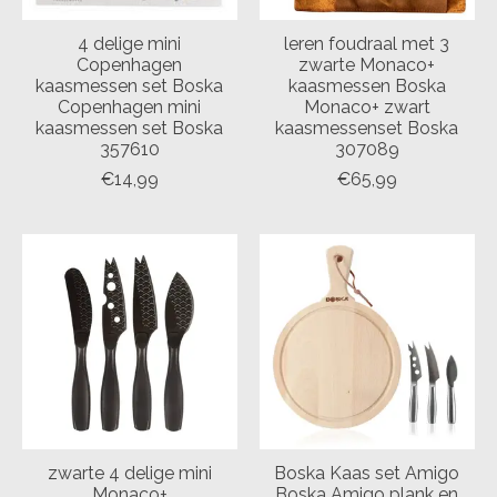
4 delige mini
leren foudraal met 3
Copenhagen
zwarte Monaco+
kaasmessen set Boska
kaasmessen Boska
Copenhagen mini
Monaco+ zwart
kaasmessen set Boska
kaasmessenset Boska
357610
307089
€14,99
€65,99
zwarte 4 delige mini
Boska Kaas set Amigo
Monaco+
Boska Amigo plank en