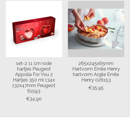
set-2 11 cm rode
265x245x65mm
hartjes Peugeot
Hartvorm Emile Henry
Appolia For You 2
hartvorm Argile Emile
Hartjes 350 ml 134x
Henry 026153
132x47mm Peugeot
€35,95
61593
€34,90