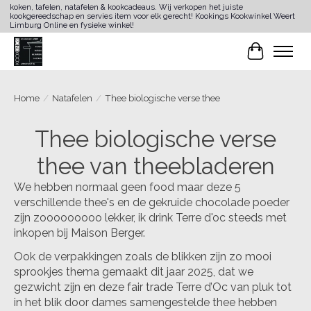
koken, tafelen, natafelen & kookcadeaus. Wij verkopen het juiste
kookgereedschap en servies item voor elk gerecht! Kookings Kookwinkel Weert
Limburg Online en fysieke winkel!
Winkelwa
Home
/
Natafelen
/
Thee biologische verse thee
Thee biologische verse
thee van theebladeren
We hebben normaal geen food maar deze 5
verschillende thee's en de gekruide chocolade poeder
zijn zooooooooo lekker, ik drink Terre d'oc steeds met
inkopen bij Maison Berger.
Ook de verpakkingen zoals de blikken zijn zo mooi
sprookjes thema gemaakt dit jaar 2025, dat we
gezwicht zijn en deze fair trade Terre d’Oc van pluk tot
in het blik door dames samengestelde thee hebben