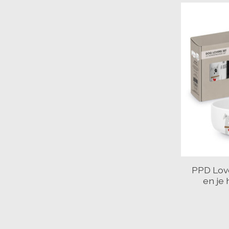
PPD Love
en je