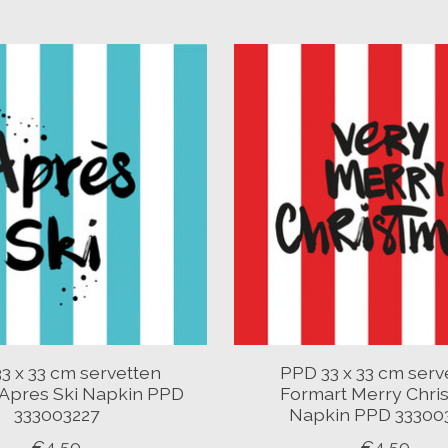
3 x 33 cm servetten
PPD 33 x 33 cm serv
 Apres Ski Napkin PPD
Formart Merry Chri
333003227
Napkin PPD 33300
€4,50
€4,50