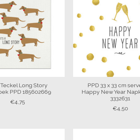
Teckel Long Story
PPD 33 x 33 cm serv
oek PPD 185602669
Happy New Year Nap
3332631
€4,75
€4,50