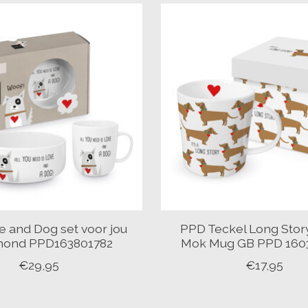
 and Dog set voor jou
PPD Teckel Long Stor
 hond PPD163801782
Mok Mug GB PPD 160
€29,95
€17,95