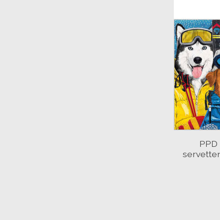
PPD 
servette