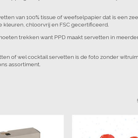
etten van 100% tissue of weefselpapier dat is een z
e kleuren, chloorvrij en FSC gecertificeerd.
ep moeten trekken want PPD maakt servetten in meerde
vetten of wel cocktail servetten is de foto zonder witr
ons assortiment.