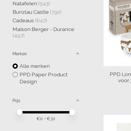
Natafelen
(543)
Bunzlau Castle
(792)
Cadeaus
(647)
Maison Berger - Durance
(497)
Merken
Alle merken
PPD Long
PPD Paper Product
voor 
Design
Prijs
Minimale prijswaarde
Price maximum value
€
0
- €
30