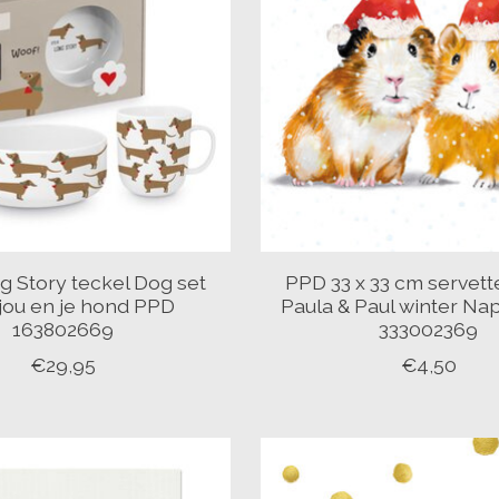
 Story teckel Dog set
PPD 33 x 33 cm servett
jou en je hond PPD
Paula & Paul winter Na
163802669
333002369
€29,95
€4,50