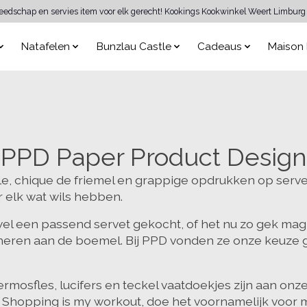
reedschap en servies item voor elk gerecht! Kookings Kookwinkel Weert Limburg 
Natafelen
Bunzlau Castle
Cadeaus
Maison 
PPD Paper Product Design
le, chique de friemel en grappige opdrukken op servet
 elk wat wils hebben.
 een passend servet gekocht, of het nu zo gek mag a
eren aan de boemel. Bij PPD vonden ze onze keuze ge
mosfles, lucifers en teckel vaatdoekjes zijn aan onz
 Shopping is my workout, doe het voornamelijk voor mi