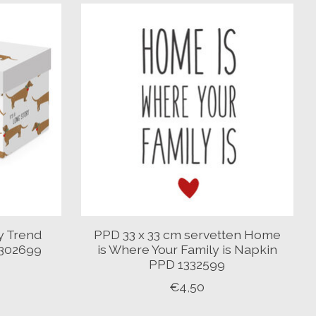
y Trend
PPD 33 x 33 cm servetten Home
302699
is Where Your Family is Napkin
PPD 1332599
€4,50