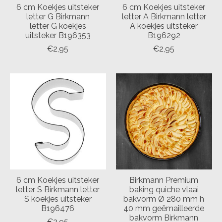
6 cm Koekjes uitsteker
6 cm Koekjes uitsteker
letter G Birkmann
letter A Birkmann letter
letter G koekjes
A koekjes uitsteker
uitsteker B196353
B196292
€2,95
€2,95
6 cm Koekjes uitsteker
Birkmann Premium
letter S Birkmann letter
baking quiche vlaai
S koekjes uitsteker
bakvorm Ø 280 mm h
B196476
40 mm geëmailleerde
bakvorm Birkmann
€2,95