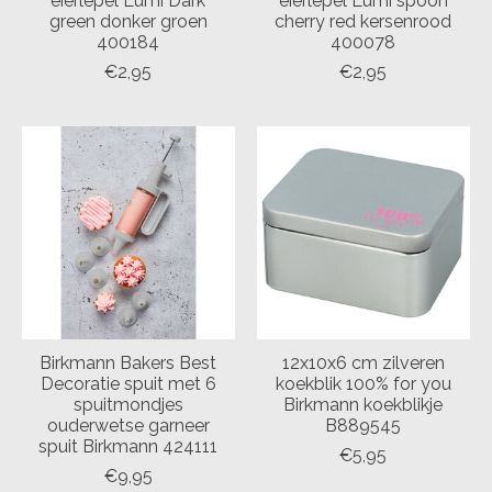
eierlepel Lumi Dark
eierlepel Lumi spoon
green donker groen
cherry red kersenrood
400184
400078
€2,95
€2,95
Birkmann Bakers Best
12x10x6 cm zilveren
Decoratie spuit met 6
koekblik 100% for you
spuitmondjes
Birkmann koekblikje
ouderwetse garneer
B889545
spuit Birkmann 424111
€5,95
€9,95