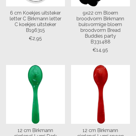
6 cm Koekjes uitsteker
9x22 cm Bloem
letter C Birkmann letter
broodvorm Birkmann
C koekjes uitsteker
buisvormige bloem
B196315
broodvorm Bread
Buddies party
€2,95
B331488
€14,95
12 cm Birkmann
12 cm Birkmann