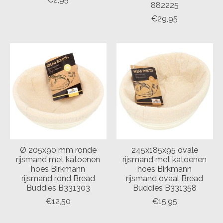
882225
€29,95
Ø 205x90 mm ronde
245x185x95 ovale
rijsmand met katoenen
rijsmand met katoenen
hoes Birkmann
hoes Birkmann
rijsmand rond Bread
rijsmand ovaal Bread
Buddies B331303
Buddies B331358
€12,50
€15,95