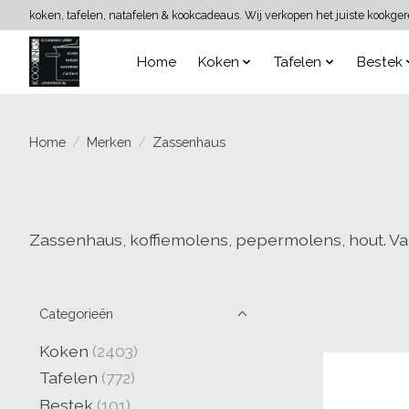
koken, tafelen, natafelen & kookcadeaus. Wij verkopen het juiste kookge
Home
Koken
Tafelen
Bestek
Home
/
Merken
/
Zassenhaus
Zassenhaus, koffiemolens, pepermolens, hout. V
Categorieën
Koken
(2403)
Tafelen
(772)
Bestek
(101)