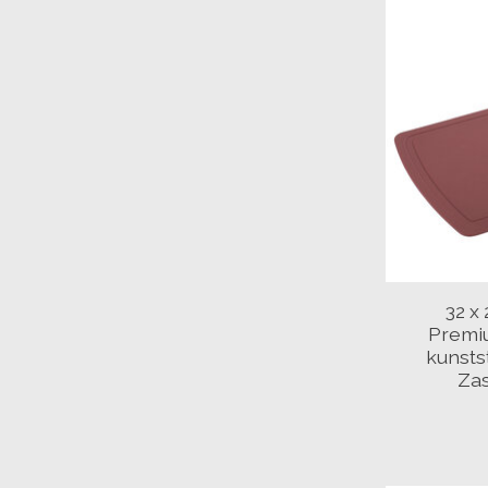
32 x
Premi
kunstst
Za