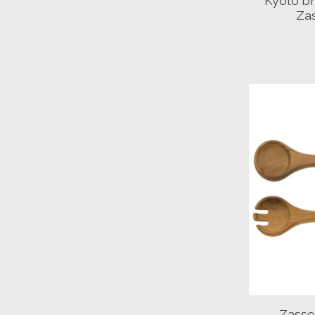
Kyoto b
Za
Zasse