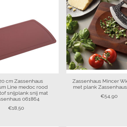
 20 cm Zassenhaus
Zassenhaus Mincer W
um Line medoc rood
met plank Zassenhaus
of snijplank snij mat
€54,90
ssenhaus 061864
€18,50