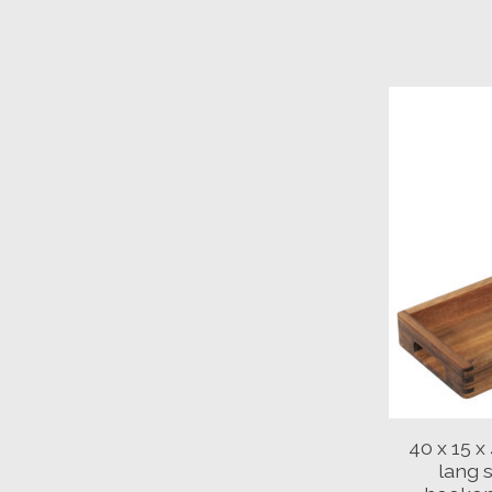
40 x 15 x
lang 