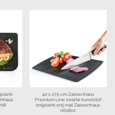
jplank
42 x 27.5 cm Zassenhaus
enhaus
Premium Line zwarte kunststof
708
snijplank snij mat Zassenhaus
061802