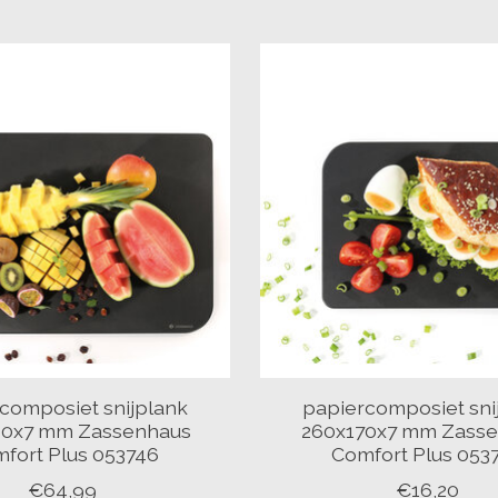
composiet snijplank
papiercomposiet sni
80x7 mm Zassenhaus
260x170x7 mm Zass
fort Plus 053746
Comfort Plus 053
€64,99
€16,20