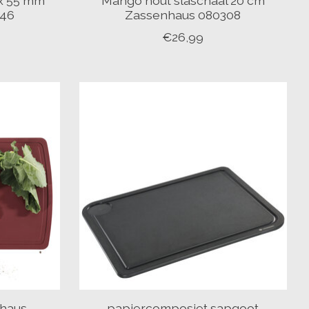
 x 55 mm
Mango hout slaschaal 20 cm
346
Zassenhaus 080308
€26,99
nhaus
papiercomposiet sapgoot