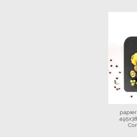
papier
495x3
Com