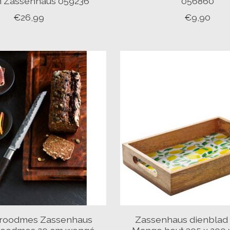
 Zassenhaus 059236
056860
€26,99
€9,90
Broodmes Zassenhaus
Zassenhaus dienbla