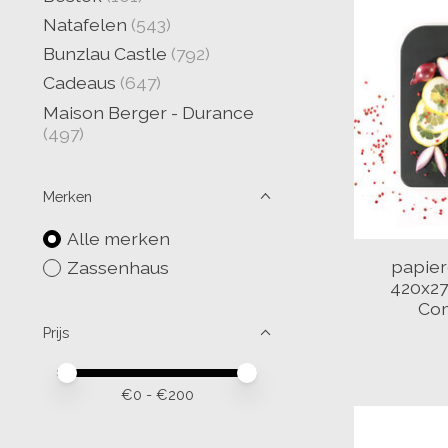
Natafelen
(543)
Bunzlau Castle
(792)
Cadeaus
(647)
Maison Berger - Durance
(497)
Merken
Alle merken
papier
Zassenhaus
420x2
Com
Prijs
Minimale prijswaarde
Price maximum value
€
0
- €
200