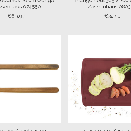
roodmes 20 cm wengé
Mango hout 305 x 200
ssenhaus 074550
Zassenhaus 080
€69,99
€32,50
nhaus Acacia 35 cm
42 x 27,5 cm Zasse