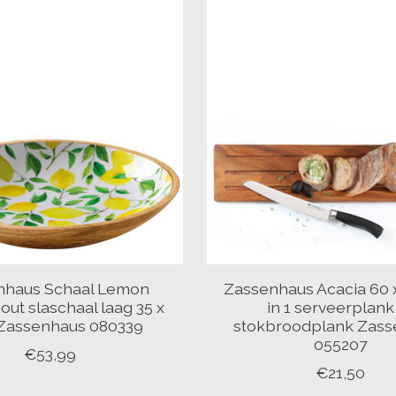
nhaus Schaal Lemon
Zassenhaus Acacia 60 x
ut slaschaal laag 35 x
in 1 serveerplank
Zassenhaus 080339
stokbroodplank Zass
055207
€53,99
€21,50