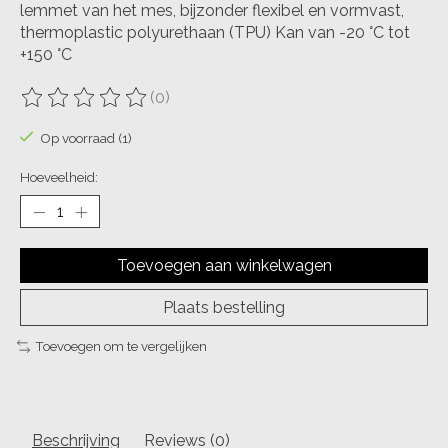
lemmet van het mes, bijzonder flexibel en vormvast,
thermoplastic polyurethaan (TPU) Kan van -20 °C tot
+150 °C
(0)
De beoordeling van dit product is
0
van de 5
Op voorraad (1)
Hoeveelheid:
Toevoegen aan winkelwagen
Plaats bestelling
Toevoegen om te vergelijken
Beschrijving
Reviews (0)