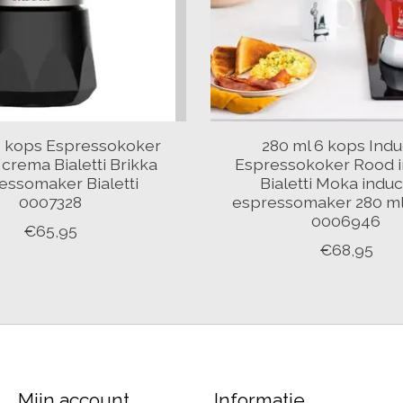
4 kops Espressokoker
280 ml 6 kops Indu
crema Bialetti Brikka
Espressokoker Rood i
essomaker Bialetti
Bialetti Moka induc
0007328
espressomaker 280 ml 
0006946
€65,95
€68,95
Mijn account
Informatie