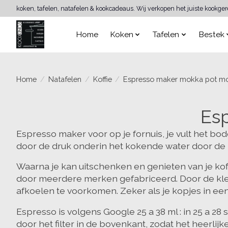
koken, tafelen, natafelen & kookcadeaus. Wij verkopen het juiste kookge
Home
Koken
Tafelen
Bestek
Home
/
Natafelen
/
Koffie
/
Espresso maker mokka pot m
Es
Espresso maker voor op je fornuis, je vult het b
door de druk onderin het kokende water door de 
Waarna je kan uitschenken en genieten van je koff
door meerdere merken gefabriceerd. Door de kle
afkoelen te voorkomen. Zeker als je kopjes in een
Espresso is volgens Google
25 a 38 ml
: in 25 a 2
door het filter in de bovenkant, zodat het heerlij