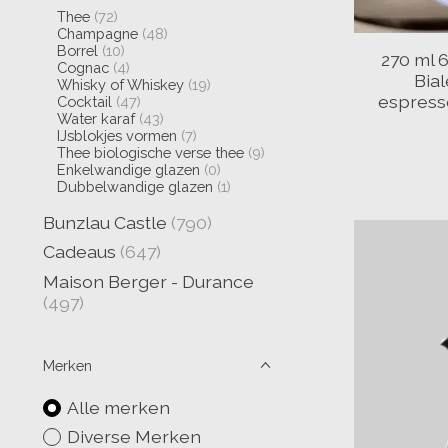
Thee
(72)
Champagne
(48)
Borrel
(10)
270 ml 
Cognac
(4)
Bia
Whisky of Whiskey
(19)
espresso
Cocktail
(47)
Water karaf
(43)
IJsblokjes vormen
(7)
Thee biologische verse thee
(9)
Enkelwandige glazen
(0)
Dubbelwandige glazen
(1)
Bunzlau Castle
(790)
Cadeaus
(647)
Maison Berger - Durance
(497)
Merken
Alle merken
Diverse Merken