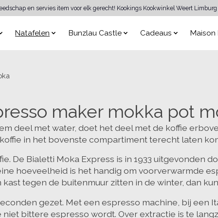
reedschap en servies item voor elk gerecht! Kookings Kookwinkel Weert Limburg 
Natafelen
Bunzlau Castle
Cadeaus
Maison 
oka
presso maker mokka pot m
odem deel met water, doet het deel met de koffie erbo
koffie in het bovenste compartiment terecht laten ko
ie. De Bialetti Moka Express is in 1933 uitgevonden do
ine hoeveelheid is het handig om voorverwarmde espr
 kast tegen de buitenmuur zitten in de winter, dan kun
8 seconden gezet. Met een espresso machine, bij een I
ke niet bittere espresso wordt. Over extractie is te la