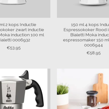
ml 2 kops Inductie
150 ml 4 kops Indu
okoker zwart inductie
Espressokoker Rood i
 Moka induction 100 ml
Bialetti Moka induc
ialetti 0006932
espressomaker 150 ml 
0006944
€53,95
€58,95