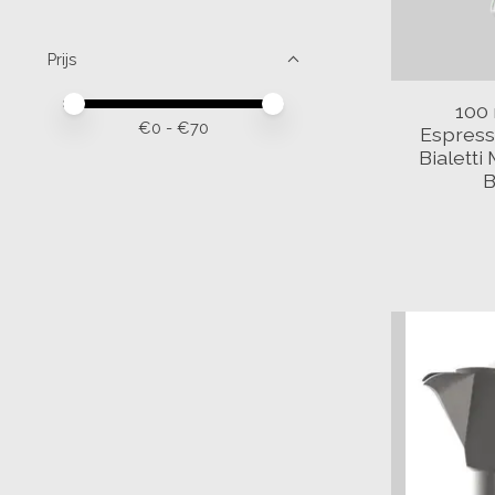
Prijs
Minimale prijswaarde
Price maximum value
100 
€
0
- €
70
Espress
Bialetti
B