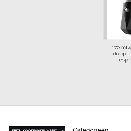
170 ml 
doppia 
espr
Categorieën