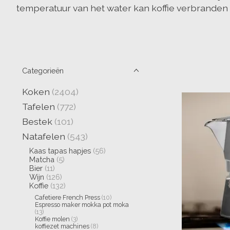
temperatuur van het water kan koffie verbranden 
Categorieën
Koken
(2404)
Tafelen
(772)
Bestek
(101)
Natafelen
(543)
Kaas tapas hapjes
(56)
Matcha
(5)
Bier
(11)
Wijn
(126)
Koffie
(132)
Cafetiere French Press
(10)
Espresso maker mokka pot moka
(13)
Koffie molen
(3)
koffiezet machines
(8)