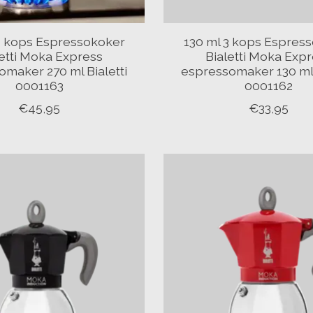
6 kops Espressokoker
130 ml 3 kops Espres
letti Moka Express
Bialetti Moka Exp
maker 270 ml Bialetti
espressomaker 130 ml 
0001163
0001162
€45,95
€33,95