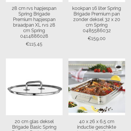
28 cm rvs hapjespan
kookpan 16 liter Spring
Spring Brigade
Brigade Premium pan
Premium hapjespan
zonder deksel 32 x 20
braadpan XL rvs 28
cm Spring
cm Spring
0485586032
0414886028
€159,00
€115,45
20 cm glas deksel
40 x 26 x 6.5 cm
Brigade Basic Spring
inductie geschikte