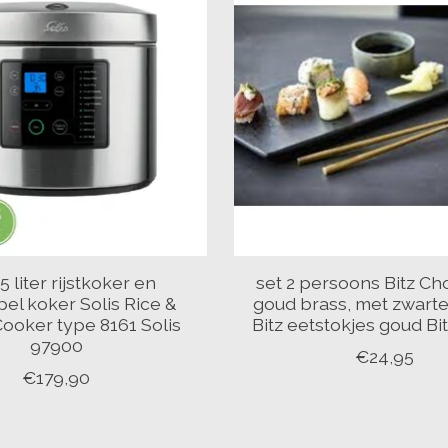
 5 liter rijstkoker en
set 2 persoons Bitz Ch
el koker Solis Rice &
goud brass, met zwarte
Cooker type 8161 Solis
Bitz eetstokjes goud Bi
97900
€24,95
€179,90