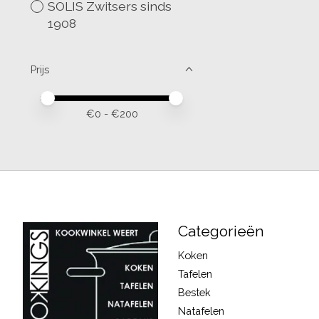
SOLIS Zwitsers sinds
1908
Prijs
Minimale prijswaarde
Price maximum value
€
0
- €
200
Categorieën
Koken
Tafelen
Bestek
Natafelen