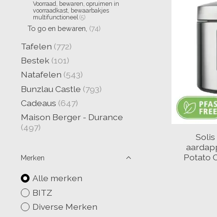
Voorraad, bewaren, opruimen in
voorraadkast, bewaarbakjes
multifunctioneel
(5)
To go en bewaren,
(74)
Tafelen
(772)
Bestek
(101)
Natafelen
(543)
Bunzlau Castle
(793)
Cadeaus
(647)
Maison Berger - Durance
(497)
Solis
aardapp
Potato 
Merken
Alle merken
BITZ
Diverse Merken