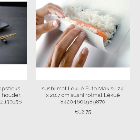
opsticks
sushi mat Lékué Futo Makisu 24
 houder,
x 20.7 cm sushi rolmat Lékué
tz 130156
84204601989870
€12,75