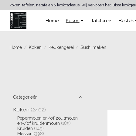
koken, tafelen, natafelen & kookcadeaus. Wij verkopen het juiste kookge
Home
Koken
Tafelen
Bestek
Home
/
Koken
/
Keukengerei
/
Sushi maken
Categorieën
Koken
(2402)
Pepermolen en/of zoutmolen
en-/of kruidenmolen
(189)
Kruiden
(149)
Messen
(398)