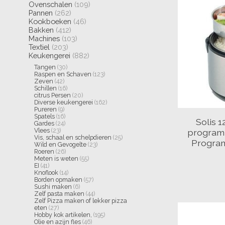
Ovenschalen
(109)
Pannen
(262)
Kookboeken
(46)
Bakken
(412)
Machines
(103)
Textiel
(203)
Keukengerei
(882)
Tangen
(30)
Raspen en Schaven
(123)
Zeven
(42)
Schillen
(16)
citrus Persen
(20)
Diverse keukengerei
(162)
Pureren
(9)
Spatels
(16)
Solis 1
Gardes
(24)
program 
Vlees
(23)
Vis, schaal en schelpdieren
(25)
Program
Wild en Gevogelte
(23)
Roeren
(26)
Meten is weten
(55)
EI
(41)
Knoflook
(14)
Borden opmaken
(57)
Sushi maken
(6)
Zelf pasta maken
(44)
Zelf Pizza maken of lekker pizza
eten
(27)
Hobby kok artikelen,
(195)
Olie en azijn fles
(46)