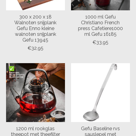
300 x 200 x 18
1000 ml Gefu
Walnoten snijplank
Christiano French
Gefu Enno kleine
press Cafetiere1000
walnoten snijplank
ml Gefu 16185
Gefu 13945
€33,95
€32,95
1200 ml rookglas
Gefu Baseline rvs
theepot met theefilter
sauslepel met