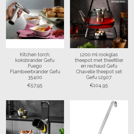
Kitchen torch,
1200 ml rookglas
koksbrander Gefu
theepot met theefilter
Fuego
en rechaud Gefu
Flambeerbrander Gefu
Chavelle theepot set
35400
Gefu 12907
€57,95
€104,95