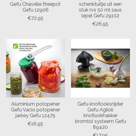
Gefu Chavelle theepot
schenktuitje uit een
Gefu 12906
stuk rvs 50 ml saus
lepel Gefu 29102
€72,95
€26,95
Aluminium potopener
Gefu knoflooksnijder
Gefu Vacio potopener
Gefu Aglioli
jarkey Gefu 12475
knoflookhakker
bromtol systeem Gefu
€16,95
89420
€17,95