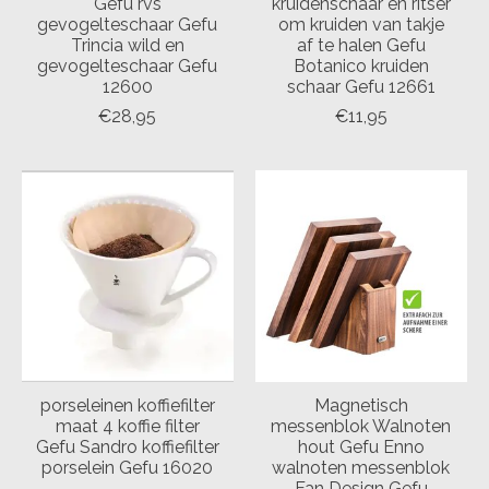
Gefu rvs
kruidenschaar en ritser
gevogelteschaar Gefu
om kruiden van takje
Trincia wild en
af te halen Gefu
gevogelteschaar Gefu
Botanico kruiden
12600
schaar Gefu 12661
€28,95
€11,95
porseleinen koffiefilter
Magnetisch
maat 4 koffie filter
messenblok Walnoten
Gefu Sandro koffiefilter
hout Gefu Enno
porselein Gefu 16020
walnoten messenblok
Fan Design Gefu