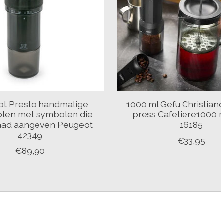
t Presto handmatige
1000 ml Gefu Christia
olen met symbolen die
press Cafetiere1000 
aad aangeven Peugeot
16185
42349
€33,95
€89,90