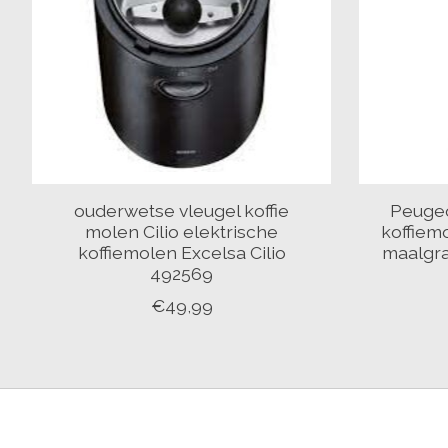
ouderwetse vleugel koffie
Peugeo
molen Cilio elektrische
koffiem
koffiemolen Excelsa Cilio
maalgr
492569
€49,99