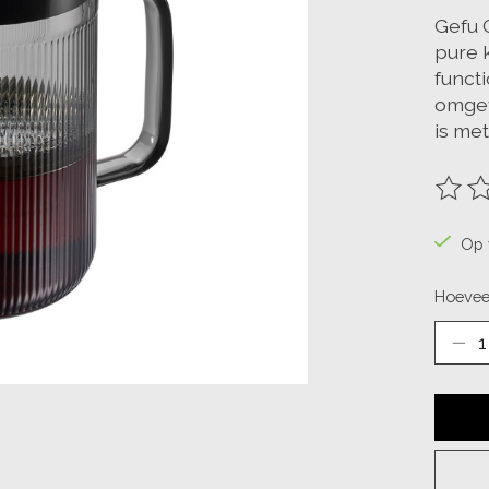
Gefu 
pure 
functi
omgev
is met
De be
Op 
Hoevee