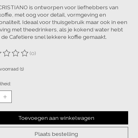
CRISTIANO is ontworpen voor liefhebbers van
koffie, met oog voor detail, vormgeving en
onaliteit. Ideaal voor thuisgebruik maar ook in een
ing met theedrinkers, als je kokend water hebt
 de Cafetiere snel lekkere koffie gemaakt.
(0)
oordeling van dit product is
0
van de 5
voorraad (1)
lheid:
Toevoegen aan winkelwagen
Plaats bestelling