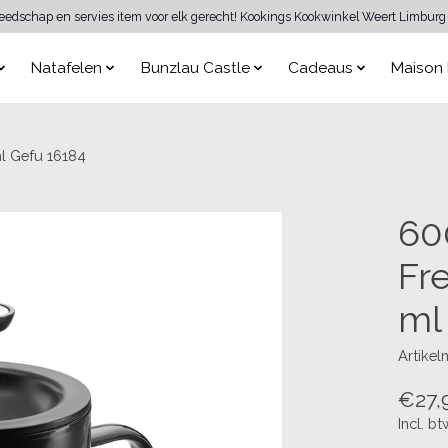
reedschap en servies item voor elk gerecht! Kookings Kookwinkel Weert Limburg 
Natafelen
Bunzlau Castle
Cadeaus
Maison 
ml Gefu 16184
60
Fr
ml
Artike
€27,
Incl. bt