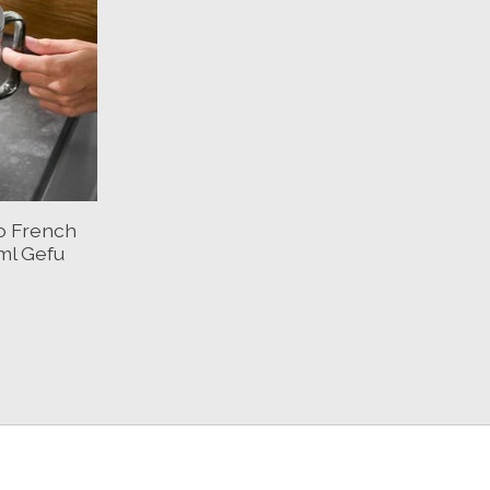
no French
ml Gefu