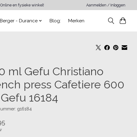
Online en fysieke winkel!
Aanmelden / Inloggen
Berger - Durance
Blog:
Merken
0 ml Gefu Christiano
ench press Cafetiere 600
 Gefu 16184
lnummer: g16184
95
w