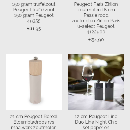
150 gram truffelzout
Peugeot Paris Zirlion
Peugeot truffelzout
zoutmolen 18 cm
150 gram Peugeot
Passie rood
49355
zoutmolen Zirlion Paris
u-select Peugeot
€11,95
4122900
€54,90
21 cm Peugeot Boreal
12 cm Peugeot Line
Bloembladroos rvs
Duo Line Night Chic
maalwerk zoutmolen
set peper en