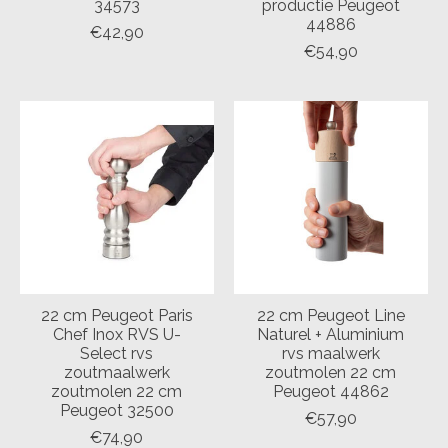
34573
productie Peugeot
44886
€42,90
€54,90
22 cm Peugeot Paris
22 cm Peugeot Line
Chef Inox RVS U-
Naturel + Aluminium
Select rvs
rvs maalwerk
zoutmaalwerk
zoutmolen 22 cm
zoutmolen 22 cm
Peugeot 44862
Peugeot 32500
€57,90
€74,90