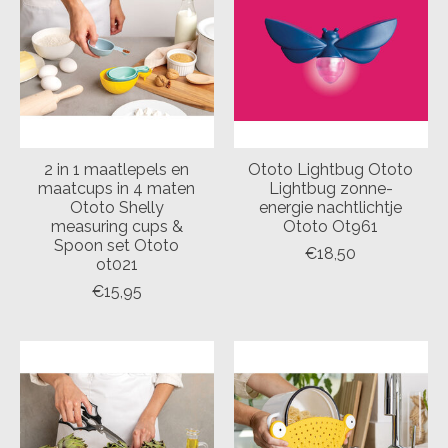
2 in 1 maatlepels en
Ototo Lightbug Ototo
maatcups in 4 maten
Lightbug zonne-
Ototo Shelly
energie nachtlichtje
measuring cups &
Ototo Ot961
Spoon set Ototo
€18,50
ot021
€15,95