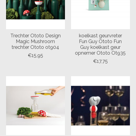
Trechter Ototo Design
koelkast geurvreter
Magic Mushroom
Fun Guy Ototo Fun
trechter Ototo ot904
Guy koelkast geur
opnemer Ototo Ot935
€15,95
€17,75