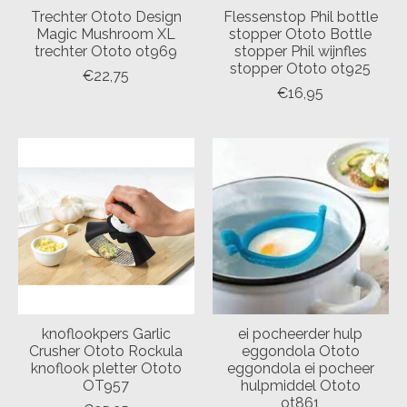
Trechter Ototo Design
Flessenstop Phil bottle
Magic Mushroom XL
stopper Ototo Bottle
trechter Ototo ot969
stopper Phil wijnfles
stopper Ototo ot925
€22,75
€16,95
knoflookpers Garlic
ei pocheerder hulp
Crusher Ototo Rockula
eggondola Ototo
knoflook pletter Ototo
eggondola ei pocheer
OT957
hulpmiddel Ototo
ot861