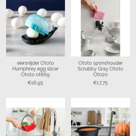
eiersnijder Ototo
Ototo sponshouder
Humphrey egg slicer
Scrubby Gray Ototo
Ototo ot869
Ot020
€16,95
€17,75