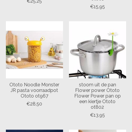
€25,25
€15,95
Ototo Noodle Monster
stoom uit de pan
JR pasta voorraadpot
Flower power Ototo
Ototo ot967
Flower Power pan op
een kiertje Ototo
€28,50
ot802
€13,95