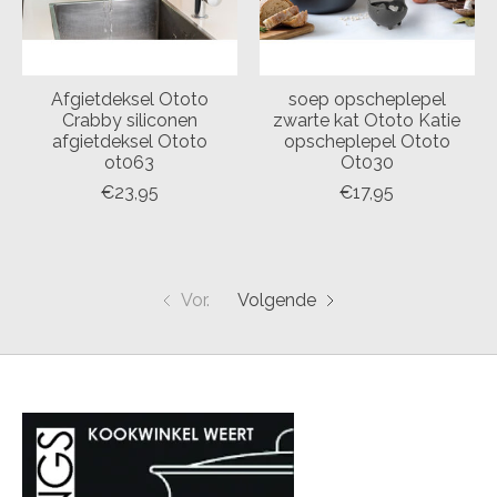
Afgietdeksel Ototo
soep opscheplepel
Crabby siliconen
zwarte kat Ototo Katie
afgietdeksel Ototo
opscheplepel Ototo
ot063
Ot030
€23,95
€17,95
Vor.
Volgende