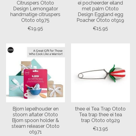
Citruspers Ototo
ei pocheerder eiland
Design Lemongator
met palm Ototo
handmatige citruspers
Design Eggland egg
Ototo ot975
Poacher Ototo ot919
€19,95
€15,95
Bjorn lepelhouder en
thee ei Tea Trap Ototo
stoom aflater Ototo
Tea trap thee ei tea
Bjorn spoon holder &
trap Ototo ot929
steam releaser Ototo
€13,95
ot971