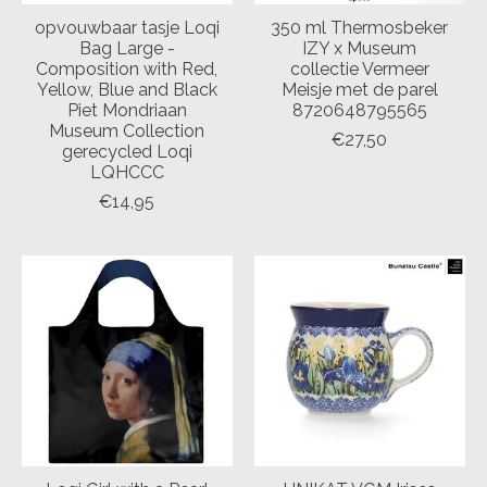
opvouwbaar tasje Loqi
350 ml Thermosbeker
Bag Large -
IZY x Museum
Composition with Red,
collectie Vermeer
Yellow, Blue and Black
Meisje met de parel
Piet Mondriaan
8720648795565
Museum Collection
€27,50
gerecycled Loqi
LQHCCC
€14,95