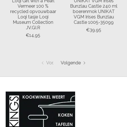
Loqi Girl with a Pearl
UNIKAT VGM Irises
Vermeer 100 %
Bunzlau Castle 240 ml
recycled opvouwbaar
boerenmok UNIKAT
Loqi tasje Loqi
VGM Irises Bunzlau
Museum Collection
Castle 1005-35099
JV.GI.R
€39,95
€14,95
Vor.
Volgende