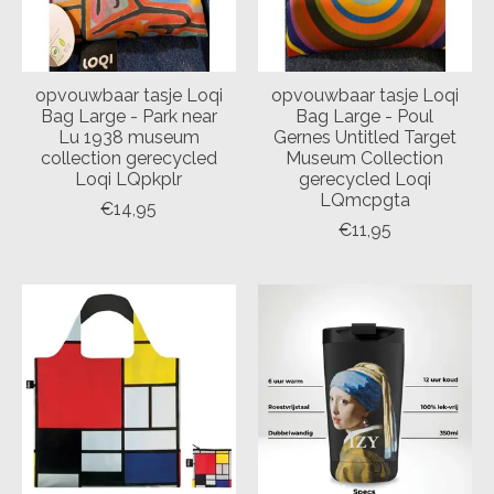
opvouwbaar tasje Loqi
opvouwbaar tasje Loqi
Bag Large - Park near
Bag Large - Poul
Lu 1938 museum
Gernes Untitled Target
collection gerecycled
Museum Collection
Loqi LQpkplr
gerecycled Loqi
LQmcpgta
€14,95
€11,95