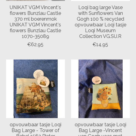
UNIKAT VGM Vincent's
Loqi bag large Vase
flowers Bunzlau Castle
with Sunflowers Van
370 ml boerenmok
Gogh 100 % recycled
UNIKAT VGM Vincent's
opvouwbaar Loqi tasje
flowers Bunzlau Castle
Loqi Museum
1070-35089
Collection VG.SU.R
€62,95
€14,95
opvouwbaar tasje Loqi
opvouwbaar tasje Loqi
Bag Large - Tower of
Bag Large -Vincent