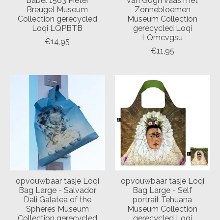
Babel 1563 Pieter
van Gogh vaas met
Breugel Museum
Zonnebloemen
Collection gerecycled
Museum Collection
Loqi LQPBTB
gerecycled Loqi
LQmcvgsu
€14,95
€11,95
opvouwbaar tasje Loqi
opvouwbaar tasje Loqi
Bag Large - Salvador
Bag Large - Self
Dali Galatea of the
portrait Tehuana
Spheres Museum
Museum Collection
Collection gerecycled
gerecycled Loqi