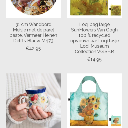
31 cm Wandbord
Loqi bag large
Meisje met de parel
SunFlowers Van Gogh
pastel Vermeer Heinen
100 % recycled
Delfts Blauw M473
opvouwbaar Loqi tasje
Loqi Museum
€42,95
Collection VG.SF.R
€14,95