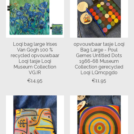
Loqi bag large Irises
opvouwbaar tasje Loqi
Van Gogh 100 %
Bag Large - Poul
recycled opvouwbaar
Gernes Untitled Dots
Loqi tasje Loqi
1966-68 Museum
Museum Collection
Collection gerecycled
VG.IR
Loqi LQmcpgdo
€14,95
€11,95