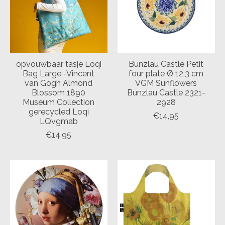
opvouwbaar tasje Loqi
Bunzlau Castle Petit
Bag Large -Vincent
four plate Ø 12.3 cm
van Gogh Almond
VGM Sunflowers
Blossom 1890
Bunzlau Castle 2321-
Museum Collection
2928
gerecycled Loqi
€14,95
LQvgmab
€14,95