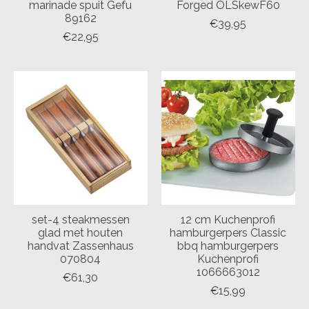
marinade spuit Gefu
Forged OLSkewF60
89162
€39,95
€22,95
set-4 steakmessen
12 cm Kuchenprofi
glad met houten
hamburgerpers Classic
handvat Zassenhaus
bbq hamburgerpers
070804
Kuchenprofi
1066663012
€61,30
€15,99