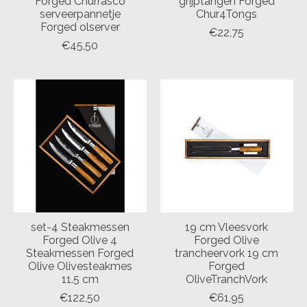
Forged Churrasco
grijptangen Forged
serveerpannetje
Chur4Tongs
Forged olserver
€22,75
€45,50
set-4 Steakmessen
19 cm Vleesvork
Forged Olive 4
Forged Olive
Steakmessen Forged
trancheervork 19 cm
Olive Olivesteakmes
Forged
11.5 cm
OliveTranchVork
€122,50
€61,95