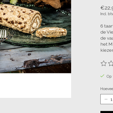
€22,
Incl. bt
6 taa
de Vi
de vaa
het Mi
kieze
De be
Op 
Hoevee