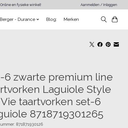
Online en fysieke winkel!
Aanmelden / Inloggen
Berger - Durance
Blog:
Merken
t-6 zwarte premium line
artvorken Laguiole Style
 Vie taartvorken set-6
guiole 8718719301265
lnummer: 871871930126