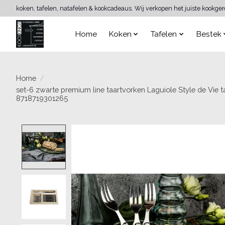
koken, tafelen, natafelen & kookcadeaus. Wij verkopen het juiste kookge
Home
Koken
Tafelen
Bestek
Home
/
set-6 zwarte premium line taartvorken Laguiole Style de Vie t
8718719301265
Product image slideshow Items