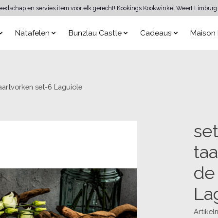
reedschap en servies item voor elk gerecht! Kookings Kookwinkel Weert Limburg 
Natafelen
Bunzlau Castle
Cadeaus
Maison 
aartvorken set-6 Laguiole
se
ta
de
La
Artike