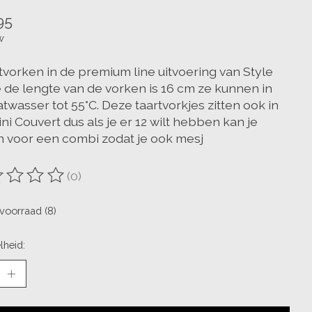
95
w
rtvorken in de premium line uitvoering van Style
e de lengte van de vorken is 16 cm ze kunnen in
twasser tot 55°C. Deze taartvorkjes zitten ook in
ni Couvert dus als je er 12 wilt hebben kan je
n voor een combi zodat je ook mesj
(0)
oordeling van dit product is
0
van de 5
voorraad (8)
lheid: