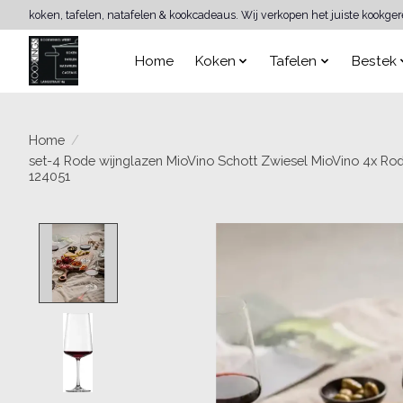
koken, tafelen, natafelen & kookcadeaus. Wij verkopen het juiste kookge
Home
Koken
Tafelen
Bestek
Home
/
set-4 Rode wijnglazen MioVino Schott Zwiesel MioVino 4x Rod
124051
Product image slideshow Items