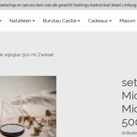
reedschap en servies item voor elk gerecht! Kookings Kookwinkel Weert Limburg 
Natafelen
Bunzlau Castle
Cadeaus
Maison 
e wijnglas 500 ml Zwiesel
se
Mi
Mi
50
Artike