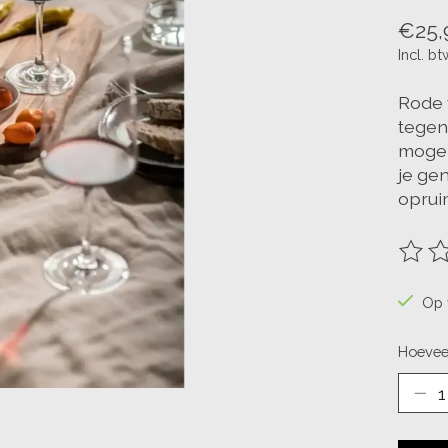
€25,
Incl. bt
Rode 
tegen 
mogen
je ge
oprui
De be
Op 
Hoevee