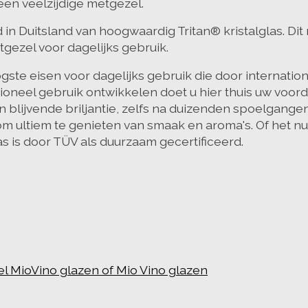
een veelzijdige metgezel.
 in Duitsland van hoogwaardig Tritan® kristalglas. Di
ezel voor dagelijks gebruik.
ste eisen voor dagelijks gebruik die door internation
sioneel gebruik ontwikkelen doet u hier thuis uw voor
an blijvende briljantie, zelfs na duizenden spoelgang
ultiem te genieten van smaak en aroma's. Of het nu 
as is door TÜV als duurzaam gecertificeerd.
l MioVino glazen of Mio Vino glazen