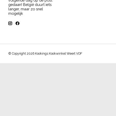
volgende dag op de post
gedaan! België duurt iets
langer, maar zo snel
mogelijk
© Copyright 2026 Kookings Kookwinkel Weert VOF