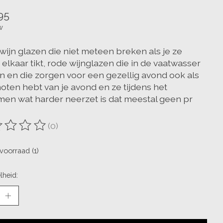
95
w
wijn glazen die niet meteen breken als je ze
elkaar tikt, rode wijnglazen die in de vaatwasser
 en die zorgen voor een gezellig avond ook als
noten hebt van je avond en ze tijdens het
men wat harder neerzet is dat meestal geen pr
(0)
oordeling van dit product is
0
van de 5
voorraad (1)
lheid: